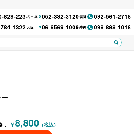
0-829-223
052-332-3120
092-561-2718
名古屋
福岡
-784-1322
06-6569-1009
098-898-1018
大阪
沖縄
レー
8,800
格：
￥
（税込）