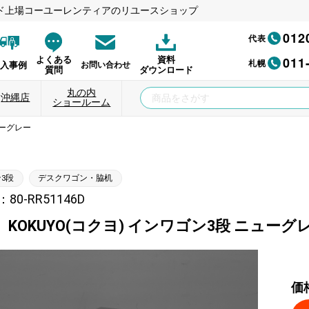
ド上場コーユーレンティアのリユースショップ
012
代表
011
よくある
資料
札幌
納入事例
お問い合わせ
質問
ダウンロード
丸の内
沖縄店
ショールーム
ューグレー
3段
デスクワゴン・脇机
0-RR51146D
KOKUYO(コクヨ) インワゴン3段 ニューグ
価