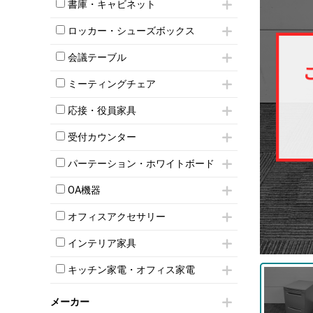
昇降デスク
オフィスチェアその他
書庫・キャビネット
インワゴン3段
オフィスデスクその他
ハイキャビネット
脇机
両袖机
ロッカー・シューズボックス
ローキャビネット
ワゴンその他
平机・平デスク
1人用ロッカー
両開きキャビネット
会議テーブル
2人用ロッカー
スチールキャビネット
ミーティングテーブル
3人用ロッカー
上下連結キャビネット
ミーティングチェア
スタッキングテーブル
4人用ロッカー
整理ケース（ペーパーケース）
キャスター付きミーティングチェア
ネスティングテーブル
5人用ロッカー
応接・役員家具
軽量ラック（スチールラック）
スタッキングミーティングチェア
幕板付テーブル
6人用ロッカー
メタルラック
応接セット
テーブル付きミーティングチェア
カウンターテーブル
受付カウンター
8人用ロッカー
収納家具その他
応接ソファ
ネスティングミーティングチェア
キャスター 付きテーブル
パーソナルロッカー
オープン書庫
ハイカウンター
応接チェア
折りたたみミーティングチェア
パーテーション・ホワイトボード
T字脚テーブル
多人数ロッカー
両開書庫
ローカウンター
応接テーブル
丸椅子
大型会議テーブル
シリンダー錠ロッカー
パーテーション
引き違い書庫
ラウンジカウンター
応接・役員家具その他
OA機器
ハイチェア
会議テーブルW1200～
ダイヤル錠ロッカー
自立タイプパーテーション
ラテラル書庫
受付カウンターその他
シェルチェア
会議テーブルW1500～
iPad
ボタン錠ロッカー
パーテーションその他
オフィスアクセサリー
ミーティングチェアその他
会議テーブルW1800～
電話機（ビジネスフォン）
ダイヤル錠ロッカー
脚付ホワイトボード
チェア用台車
折りたたみ会議テーブル
シュレッダー
シューズロッカー・下駄箱
壁掛けホワイトボード
インテリア家具
演台・講演台・演説台
平行スタックテーブル
プロジェクター
ワードローブ・クローゼット
スケジュールボード・行動予定表
モールドチェア
防音パネル
ハイテーブル
スクリーン
キッチン家電・オフィス家電
ロッカーその他
ホワイトボードその他
ダイニングチェア
個室ブース
会議テーブルその他
液晶モニター・ディスプレイ
電気ポッド
ダイニングテーブル
耐火金庫
プリンター・コピー機
メーカー
冷蔵庫・洗濯機
カウンターテーブル
コートハンガー・ポールハンガー