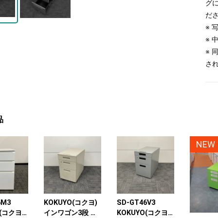
グ
だ
※
※
※
さ
品
NEW
6M3
KOKUYO(コクヨ)
SD-GT46V3
(コクヨ)
インワゴン3段 ニ
KOKUYO(コクヨ)