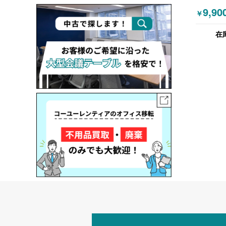
インワゴ
9,90
￥
ワイト
在