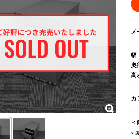
メ
幅
奥
高
カ
＜
※