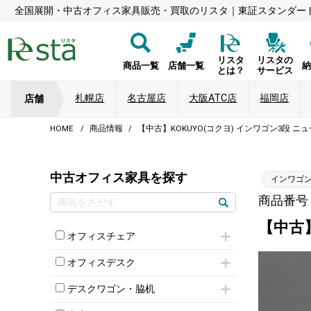
全国展開・中古オフィス家具販売・買取のリスタ｜東証スタンダー
リスタ
リスタの
商品一覧
店舗一覧
とは？
サービス
札幌店
名古屋店
大阪ATC店
福岡店
店舗
HOME
商品情報
【中古】KOKUYO(コクヨ) インワゴン3段 ニ
中古オフィス家具を探す
インワゴン
商品番号：8
【中古】
オフィスチェア
肘付きチェア
オフィスデスク
肘無しチェア
片袖机
役員チェア
デスクワゴン・脇机
フリーアドレスデスク（ベンチデスク）
高級チェア（多機能チェア）
インワゴン2段