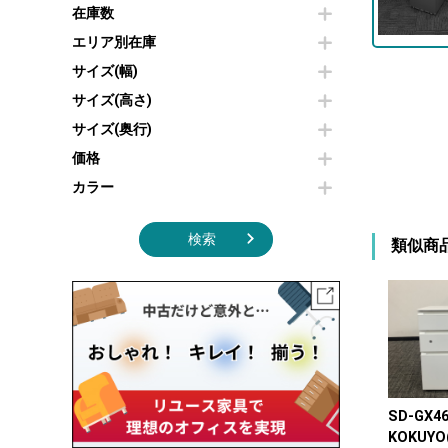
その他OA機器
空気清浄機・加湿器
在庫数
センターテーブル・サイドテーブル
傘立て
電子レンジ
カフェテーブル
食器棚・キッチンキャビネット
エリア別在庫
液晶テレビ・モニター類
ベンチ・スツール
カタログスタンド
サイズ(幅)
エアコン
ソファ
オフィスアクセサリーその他
照明機器
シェルフ
サイズ(高さ)
掃除機
ダストボックス（ゴミ箱）
サイズ(奥行)
季節家電
インテリア家具その他
その他キッチン家電・オフィス家電
価格
カラー
検索
類似商
SD-GX4
KOKUYO