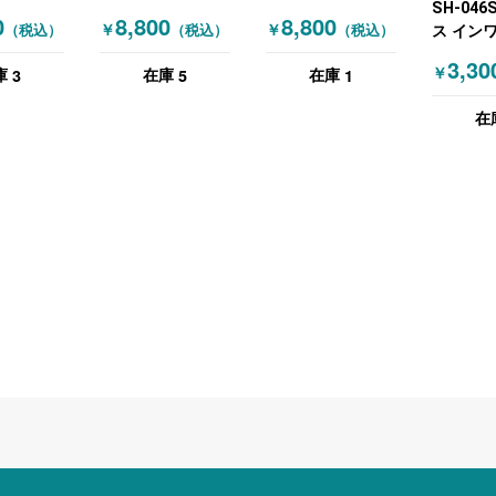
SH-046
ン3段 ホ
ューグレー
インワゴン3段 シ
0
8,800
8,800
￥
￥
（税込）
（税込）
（税込）
ス イン
ルバー
札幌限定
3,30
3
5
1
￥
庫
在庫
在庫
ーン
在