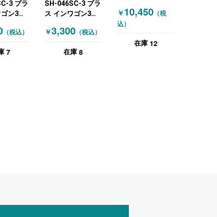
SC-3 プラ
SH-046SC-3 プラ
(OKAMURA) イン
10,450
￥
（税
ワゴン3段
ス インワゴン3段
ワゴン3段 ホワイ
品！ グリ
札幌限定品！ オレ
込）
ト
0
3,300
￥
（税込）
（税込）
ンジ
12
在庫
7
8
庫
在庫