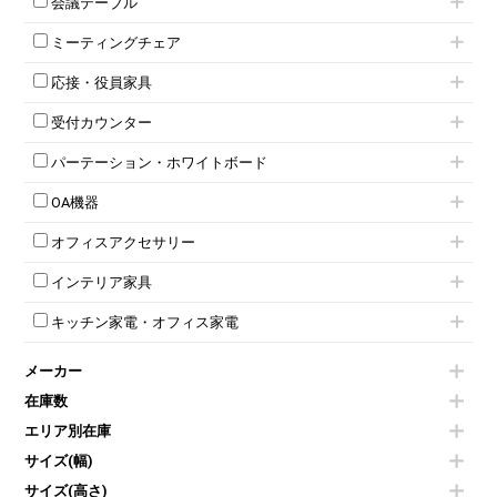
会議テーブル
2人用ロッカー
スチールキャビネット
ミーティングテーブル
3人用ロッカー
上下連結キャビネット
ミーティングチェア
スタッキングテーブル
4人用ロッカー
整理ケース（ペーパーケース）
キャスター付きミーティングチェア
ネスティングテーブル
5人用ロッカー
軽量ラック（スチールラック）
応接・役員家具
スタッキングミーティングチェア
幕板付テーブル
6人用ロッカー
メタルラック
応接セット
テーブル付きミーティングチェア
カウンターテーブル
8人用ロッカー
収納家具その他
受付カウンター
応接ソファ
ネスティングミーティングチェア
キャスター 付きテーブル
パーソナルロッカー
オープン書庫
ハイカウンター
応接チェア
折りたたみミーティングチェア
T字脚テーブル
多人数ロッカー
パーテーション・ホワイトボード
両開書庫
ローカウンター
応接テーブル
丸椅子
大型会議テーブル
シリンダー錠ロッカー
引き違い書庫
パーテーション
ラウンジカウンター
応接・役員家具その他
ハイチェア
会議テーブルW1200～
OA機器
ダイヤル錠ロッカー
ラテラル書庫
自立タイプパーテーション
受付カウンターその他
シェルチェア
会議テーブルW1500～
ボタン錠ロッカー
iPad
パーテーションその他
ミーティングチェアその他
オフィスアクセサリー
会議テーブルW1800～
ダイヤル錠ロッカー
電話機（ビジネスフォン）
脚付ホワイトボード
折りたたみ会議テーブル
シューズロッカー・下駄箱
チェア用台車
シュレッダー
壁掛けホワイトボード
インテリア家具
平行スタックテーブル
ワードローブ・クローゼット
演台・講演台・演説台
プロジェクター
スケジュールボード・行動予定表
ハイテーブル
ロッカーその他
モールドチェア
防音パネル
スクリーン
ホワイトボードその他
キッチン家電・オフィス家電
会議テーブルその他
ダイニングチェア
個室ブース
液晶モニター・ディスプレイ
電気ポッド
ダイニングテーブル
耐火金庫
プリンター・コピー機
メーカー
冷蔵庫・洗濯機
カウンターテーブル
コートハンガー・ポールハンガー
その他OA機器
空気清浄機・加湿器
センターテーブル・サイドテーブル
傘立て
在庫数
電子レンジ
カフェテーブル
食器棚・キッチンキャビネット
エリア別在庫
液晶テレビ・モニター類
ベンチ・スツール
カタログスタンド
エアコン
ソファ
サイズ(幅)
オフィスアクセサリーその他
照明機器
シェルフ
サイズ(高さ)