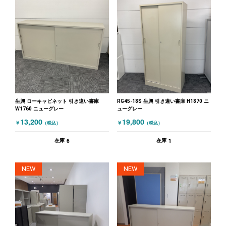
生興 ローキャビネット 引き違い書庫
RG45-18S 生興 引き違い書庫 H1870 ニ
W1760 ニューグレー
ューグレー
13,200
19,800
￥
￥
（税込）
（税込）
6
1
在庫
在庫
NEW
NEW