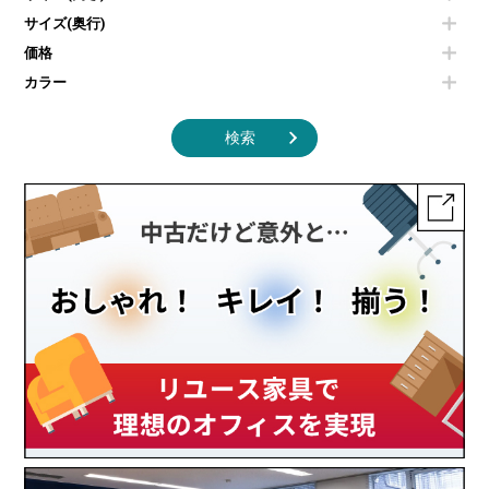
掃除機
ダストボックス（ゴミ箱）
サイズ(奥行)
季節家電
インテリア家具その他
その他キッチン家電・オフィス家電
価格
カラー
検索