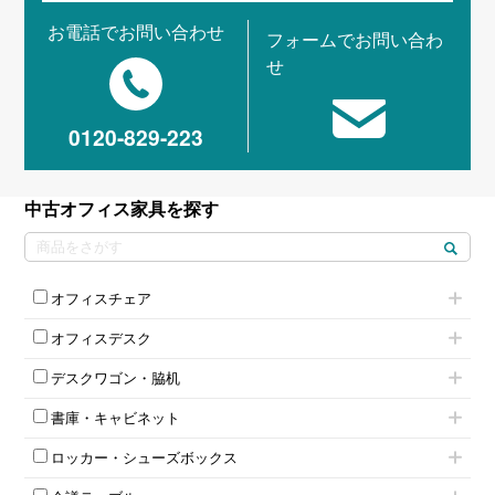
お電話でお問い合わせ
フォームでお問い合わ
せ
0120-829-223
中古オフィス家具を探す
オフィスチェア
肘付きチェア
オフィスデスク
肘無しチェア
片袖机
役員チェア
デスクワゴン・脇机
フリーアドレスデスク（ベンチデスク）
高級チェア（多機能チェア）
インワゴン2段
昇降デスク
オフィスチェアその他
書庫・キャビネット
インワゴン3段
オフィスデスクその他
ハイキャビネット
脇机
両袖机
ロッカー・シューズボックス
ローキャビネット
ワゴンその他
平机・平デスク
1人用ロッカー
両開きキャビネット