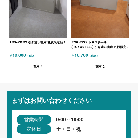
TSG-635SS 引き違い書庫 札幌限定品！
TSG-63SS トヨスチール
(TOYOSTEEL) 引き違い書庫 札幌限定
品！ ニューグレー
19,800
18,700
￥
￥
（税込）
（税込）
4
2
在庫
在庫
まずはお問い合わせください
9:00～18:00
営業時間
土・日・祝
定休日