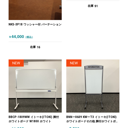
ーン ホワイト
91
在庫
NKS-3P18 ワッシャー付 パーテーション
44,000
￥
（税込）
16
在庫
NEW
NEW
BBCP-1809WW イトーキ(ITOKI) 脚付
BNNー0609 KWーT3 イトーキ(ITOKI)
ホワイトボード W1800 ホワイト
ホワイトボードその他 脚付ホワイトボー
ド インフォメーションボード キャスタ