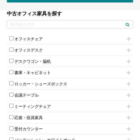
中古オフィス家具を探す
オフィスチェア
肘付きチェア
オフィスデスク
肘無しチェア
片袖机
役員チェア
デスクワゴン・脇机
フリーアドレスデスク（ベンチデスク）
高級チェア（多機能チェア）
インワゴン2段
昇降デスク
オフィスチェアその他
書庫・キャビネット
インワゴン3段
オフィスデスクその他
ハイキャビネット
脇机
両袖机
ロッカー・シューズボックス
ローキャビネット
ワゴンその他
平机・平デスク
1人用ロッカー
両開きキャビネット
会議テーブル
2人用ロッカー
スチールキャビネット
ミーティングテーブル
3人用ロッカー
上下連結キャビネット
ミーティングチェア
スタッキングテーブル
4人用ロッカー
整理ケース（ペーパーケース）
キャスター付きミーティングチェア
ネスティングテーブル
5人用ロッカー
軽量ラック（スチールラック）
応接・役員家具
スタッキングミーティングチェア
幕板付テーブル
6人用ロッカー
メタルラック
応接セット
テーブル付きミーティングチェア
カウンターテーブル
8人用ロッカー
収納家具その他
受付カウンター
応接ソファ
ネスティングミーティングチェア
キャスター 付きテーブル
パーソナルロッカー
オープン書庫
ハイカウンター
応接チェア
折りたたみミーティングチェア
T字脚テーブル
多人数ロッカー