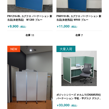
PN1216-BL カグクロ パーテーション 新
PN0918-BL カグクロ パーテーション 新
古品(未使用品) W1200 ブルー
古品(未使用品) W900 ブルー
9,900
11,000
￥
￥
（税込）
（税込）
11
7
在庫
在庫
NEW
大量入荷
ポジットシリーズ オカムラ(OKAMURA)
パーテーション 平机・平デスク デスク
W1600・パーテーションセット 1人用 幅
33,000
￥
（税込）
1600 高さ1300 ポジットシリーズ グリ