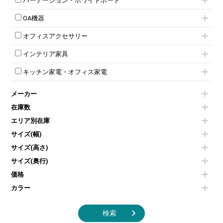
パーテーション・ホワイトボード
両開書庫
ローカウンター
応接テーブル
丸椅子
大型会議テーブル
シリンダー錠ロッカー
引き違い書庫
パーテーション
ラウンジカウンター
応接・役員家具その他
ハイチェア
会議テーブルW1200～
OA機器
ダイヤル錠ロッカー
ラテラル書庫
自立タイプパーテーション
受付カウンターその他
シェルチェア
会議テーブルW1500～
ボタン錠ロッカー
iPad
パーテーションその他
ミーティングチェアその他
オフィスアクセサリー
会議テーブルW1800～
ダイヤル錠ロッカー
電話機（ビジネスフォン）
脚付ホワイトボード
折りたたみ会議テーブル
シューズロッカー・下駄箱
チェア用台車
シュレッダー
壁掛けホワイトボード
インテリア家具
平行スタックテーブル
ワードローブ・クローゼット
演台・講演台・演説台
プロジェクター
スケジュールボード・行動予定表
ハイテーブル
ロッカーその他
モールドチェア
防音パネル
スクリーン
ホワイトボードその他
キッチン家電・オフィス家電
会議テーブルその他
ダイニングチェア
個室ブース
液晶モニター・ディスプレイ
電気ポッド
ダイニングテーブル
耐火金庫
プリンター・コピー機
メーカー
冷蔵庫・洗濯機
カウンターテーブル
コートハンガー・ポールハンガー
その他OA機器
空気清浄機・加湿器
センターテーブル・サイドテーブル
傘立て
在庫数
電子レンジ
カフェテーブル
食器棚・キッチンキャビネット
エリア別在庫
液晶テレビ・モニター類
ベンチ・スツール
カタログスタンド
エアコン
ソファ
サイズ(幅)
オフィスアクセサリーその他
照明機器
シェルフ
サイズ(高さ)
掃除機
ダストボックス（ゴミ箱）
サイズ(奥行)
季節家電
インテリア家具その他
その他キッチン家電・オフィス家電
価格
カラー
検索