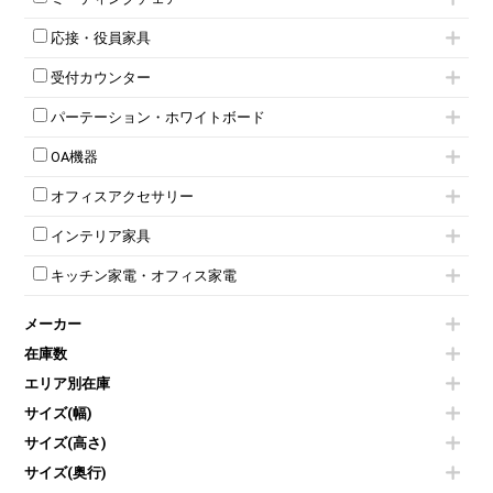
スタッキングテーブル
4人用ロッカー
整理ケース（ペーパーケース）
キャスター付きミーティングチェア
ネスティングテーブル
5人用ロッカー
軽量ラック（スチールラック）
応接・役員家具
スタッキングミーティングチェア
幕板付テーブル
6人用ロッカー
メタルラック
応接セット
テーブル付きミーティングチェア
カウンターテーブル
8人用ロッカー
収納家具その他
受付カウンター
応接ソファ
ネスティングミーティングチェア
キャスター 付きテーブル
パーソナルロッカー
オープン書庫
ハイカウンター
応接チェア
折りたたみミーティングチェア
T字脚テーブル
多人数ロッカー
パーテーション・ホワイトボード
両開書庫
ローカウンター
応接テーブル
丸椅子
大型会議テーブル
シリンダー錠ロッカー
引き違い書庫
パーテーション
ラウンジカウンター
応接・役員家具その他
ハイチェア
会議テーブルW1200～
OA機器
ダイヤル錠ロッカー
ラテラル書庫
自立タイプパーテーション
受付カウンターその他
シェルチェア
会議テーブルW1500～
ボタン錠ロッカー
iPad
パーテーションその他
ミーティングチェアその他
オフィスアクセサリー
会議テーブルW1800～
ダイヤル錠ロッカー
電話機（ビジネスフォン）
脚付ホワイトボード
折りたたみ会議テーブル
シューズロッカー・下駄箱
チェア用台車
シュレッダー
壁掛けホワイトボード
インテリア家具
平行スタックテーブル
ワードローブ・クローゼット
演台・講演台・演説台
プロジェクター
スケジュールボード・行動予定表
ハイテーブル
ロッカーその他
モールドチェア
防音パネル
スクリーン
ホワイトボードその他
キッチン家電・オフィス家電
会議テーブルその他
ダイニングチェア
個室ブース
液晶モニター・ディスプレイ
電気ポッド
ダイニングテーブル
耐火金庫
プリンター・コピー機
メーカー
冷蔵庫・洗濯機
カウンターテーブル
コートハンガー・ポールハンガー
その他OA機器
空気清浄機・加湿器
センターテーブル・サイドテーブル
傘立て
在庫数
電子レンジ
カフェテーブル
食器棚・キッチンキャビネット
エリア別在庫
液晶テレビ・モニター類
ベンチ・スツール
カタログスタンド
エアコン
ソファ
サイズ(幅)
オフィスアクセサリーその他
照明機器
シェルフ
サイズ(高さ)
掃除機
ダストボックス（ゴミ箱）
サイズ(奥行)
季節家電
インテリア家具その他