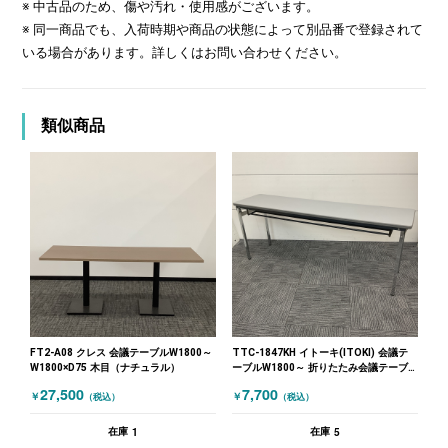
※ 中古品のため、傷や汚れ・使用感がございます。
※ 同一商品でも、入荷時期や商品の状態によって別品番で登録されて
いる場合があります。詳しくはお問い合わせください。
類似商品
FT2-A08 クレス 会議テーブルW1800～
TTC-1847KH イトーキ(ITOKI) 会議テ
W1800×D75 木目（ナチュラル）
ーブルW1800～ 折りたたみ会議テーブ
ル W1800 グレー
27,500
7,700
￥
￥
（税込）
（税込）
1
5
在庫
在庫