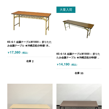
大量入荷
KS-6-1 会議テーブルW1800～ 折りたた
み会議テーブル ★沖縄店処分特価! 木目
（ブラウン）
17,380
￥
（税込）
KS-6-1A 会議テーブルW1800～ 折りた
たみ会議テーブル ★沖縄店処分特価! 木
2
目（ブラウン）
在庫
14,190
￥
（税込）
55
在庫