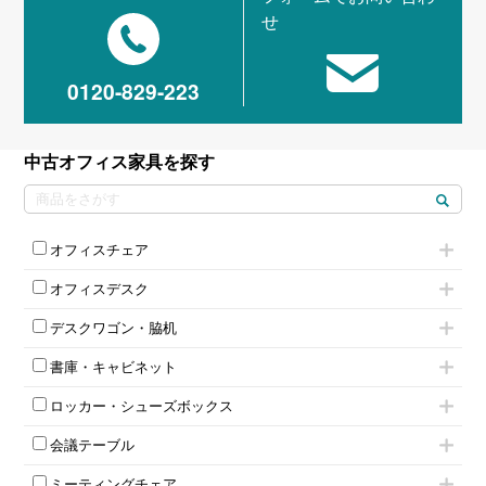
せ
0120-829-223
中古オフィス家具を探す
オフィスチェア
肘付きチェア
オフィスデスク
肘無しチェア
片袖机
役員チェア
デスクワゴン・脇机
フリーアドレスデスク（ベンチデスク）
高級チェア（多機能チェア）
インワゴン2段
昇降デスク
オフィスチェアその他
書庫・キャビネット
インワゴン3段
オフィスデスクその他
ハイキャビネット
脇机
両袖机
ロッカー・シューズボックス
ローキャビネット
ワゴンその他
平机・平デスク
1人用ロッカー
両開きキャビネット
会議テーブル
2人用ロッカー
スチールキャビネット
ミーティングテーブル
3人用ロッカー
上下連結キャビネット
ミーティングチェア