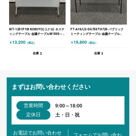
KIT-1201P1M KOKUYO(コクヨ) ネステ
FT-A10/LD-DG750TH720 パブリック
ィングテーブル 会議テーブルW1800～
ミーティングテーブル 会議テーブル
木目（ナチュラル）
W1800～ 木目（ブラウン）
13,200
19,800
￥
￥
（税込）
（税込）
2
2
在庫
在庫
まずはお問い合わせください
9:00～18:00
営業時間
土・日・祝
定休日
お電話でお問い合わせ
フォームでお問い合わ