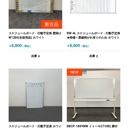
新古品
スケジュールボード・行動予定表 壁掛け
BW-4L スケジュールボード・行動予定表
W1200(未使用品) ホワイト
★特価！罫線剥がれ有りのため ホワイト
8,800
8,800
￥
￥
（税込）
（税込）
4
2
在庫
在庫
NEW
スケジュールボード・行動予定表 ホワイ
BBCP-1809WW イトーキ(ITOKI) 脚付