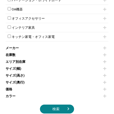
パーテーション・ホワイトボード
両開書庫
ローカウンター
応接テーブル
丸椅子
大型会議テーブル
シリンダー錠ロッカー
引き違い書庫
パーテーション
ラウンジカウンター
応接・役員家具その他
ハイチェア
会議テーブルW1200～
OA機器
ダイヤル錠ロッカー
ラテラル書庫
自立タイプパーテーション
受付カウンターその他
シェルチェア
会議テーブルW1500～
ボタン錠ロッカー
iPad
パーテーションその他
ミーティングチェアその他
オフィスアクセサリー
会議テーブルW1800～
ダイヤル錠ロッカー
電話機（ビジネスフォン）
脚付ホワイトボード
折りたたみ会議テーブル
シューズロッカー・下駄箱
チェア用台車
シュレッダー
壁掛けホワイトボード
インテリア家具
平行スタックテーブル
ワードローブ・クローゼット
演台・講演台・演説台
プロジェクター
スケジュールボード・行動予定表
ハイテーブル
ロッカーその他
モールドチェア
防音パネル
スクリーン
ホワイトボードその他
キッチン家電・オフィス家電
会議テーブルその他
ダイニングチェア
個室ブース
液晶モニター・ディスプレイ
電気ポッド
ダイニングテーブル
耐火金庫
プリンター・コピー機
メーカー
冷蔵庫・洗濯機
カウンターテーブル
コートハンガー・ポールハンガー
その他OA機器
空気清浄機・加湿器
センターテーブル・サイドテーブル
傘立て
在庫数
電子レンジ
カフェテーブル
食器棚・キッチンキャビネット
エリア別在庫
液晶テレビ・モニター類
ベンチ・スツール
カタログスタンド
エアコン
ソファ
サイズ(幅)
オフィスアクセサリーその他
照明機器
シェルフ
サイズ(高さ)
掃除機
ダストボックス（ゴミ箱）
サイズ(奥行)
季節家電
インテリア家具その他
その他キッチン家電・オフィス家電
価格
カラー
検索