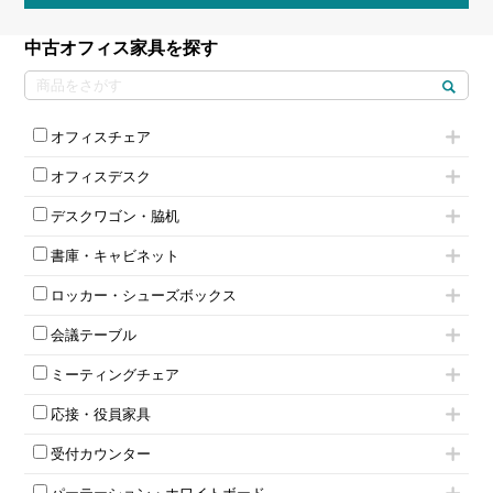
中古オフィス家具を探す
オフィスチェア
肘付きチェア
オフィスデスク
肘無しチェア
片袖机
役員チェア
デスクワゴン・脇机
フリーアドレスデスク（ベンチデスク）
高級チェア（多機能チェア）
インワゴン2段
昇降デスク
オフィスチェアその他
書庫・キャビネット
インワゴン3段
オフィスデスクその他
ハイキャビネット
脇机
両袖机
ロッカー・シューズボックス
ローキャビネット
ワゴンその他
平机・平デスク
1人用ロッカー
両開きキャビネット
会議テーブル
2人用ロッカー
スチールキャビネット
ミーティングテーブル
3人用ロッカー
上下連結キャビネット
ミーティングチェア
スタッキングテーブル
4人用ロッカー
整理ケース（ペーパーケース）
キャスター付きミーティングチェア
ネスティングテーブル
5人用ロッカー
軽量ラック（スチールラック）
応接・役員家具
スタッキングミーティングチェア
幕板付テーブル
6人用ロッカー
メタルラック
応接セット
テーブル付きミーティングチェア
カウンターテーブル
8人用ロッカー
収納家具その他
受付カウンター
応接ソファ
ネスティングミーティングチェア
キャスター 付きテーブル
パーソナルロッカー
オープン書庫
ハイカウンター
応接チェア
折りたたみミーティングチェア
T字脚テーブル
多人数ロッカー