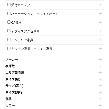
メタルラック
応接セット
テーブル付きミーティングチェア
カウンターテーブル
8人用ロッカー
収納家具その他
受付カウンター
応接ソファ
ネスティングミーティングチェア
キャスター 付きテーブル
パーソナルロッカー
オープン書庫
ハイカウンター
応接チェア
折りたたみミーティングチェア
T字脚テーブル
多人数ロッカー
パーテーション・ホワイトボード
両開書庫
ローカウンター
応接テーブル
丸椅子
大型会議テーブル
シリンダー錠ロッカー
引き違い書庫
パーテーション
ラウンジカウンター
応接・役員家具その他
ハイチェア
会議テーブルW1200～
OA機器
ダイヤル錠ロッカー
ラテラル書庫
自立タイプパーテーション
受付カウンターその他
シェルチェア
会議テーブルW1500～
ボタン錠ロッカー
iPad
パーテーションその他
ミーティングチェアその他
オフィスアクセサリー
会議テーブルW1800～
ダイヤル錠ロッカー
電話機（ビジネスフォン）
脚付ホワイトボード
折りたたみ会議テーブル
シューズロッカー・下駄箱
チェア用台車
シュレッダー
壁掛けホワイトボード
インテリア家具
平行スタックテーブル
ワードローブ・クローゼット
演台・講演台・演説台
プロジェクター
スケジュールボード・行動予定表
ハイテーブル
ロッカーその他
モールドチェア
防音パネル
スクリーン
ホワイトボードその他
キッチン家電・オフィス家電
会議テーブルその他
ダイニングチェア
個室ブース
液晶モニター・ディスプレイ
電気ポッド
ダイニングテーブル
耐火金庫
プリンター・コピー機
メーカー
冷蔵庫・洗濯機
カウンターテーブル
コートハンガー・ポールハンガー
その他OA機器
空気清浄機・加湿器
センターテーブル・サイドテーブル
傘立て
在庫数
電子レンジ
カフェテーブル
食器棚・キッチンキャビネット
エリア別在庫
液晶テレビ・モニター類
ベンチ・スツール
カタログスタンド
エアコン
ソファ
サイズ(幅)
オフィスアクセサリーその他
照明機器
シェルフ
サイズ(高さ)
掃除機
ダストボックス（ゴミ箱）
サイズ(奥行)
季節家電
インテリア家具その他
その他キッチン家電・オフィス家電
価格
カラー