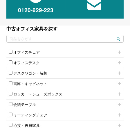
0120-829-223
中古オフィス家具を探す
オフィスチェア
肘付きチェア
オフィスデスク
肘無しチェア
片袖机
役員チェア
デスクワゴン・脇机
フリーアドレスデスク（ベンチデスク）
高級チェア（多機能チェア）
インワゴン2段
昇降デスク
オフィスチェアその他
書庫・キャビネット
インワゴン3段
オフィスデスクその他
ハイキャビネット
脇机
両袖机
ロッカー・シューズボックス
ローキャビネット
ワゴンその他
平机・平デスク
1人用ロッカー
両開きキャビネット
会議テーブル
2人用ロッカー
スチールキャビネット
ミーティングテーブル
3人用ロッカー
上下連結キャビネット
ミーティングチェア
スタッキングテーブル
4人用ロッカー
整理ケース（ペーパーケース）
キャスター付きミーティングチェア
ネスティングテーブル
5人用ロッカー
軽量ラック（スチールラック）
応接・役員家具
スタッキングミーティングチェア
幕板付テーブル
6人用ロッカー