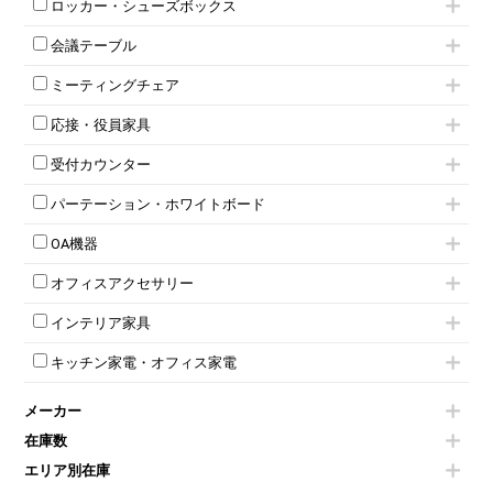
両袖机
ロッカー・シューズボックス
ローキャビネット
ワゴンその他
平机・平デスク
1人用ロッカー
両開きキャビネット
会議テーブル
2人用ロッカー
スチールキャビネット
ミーティングテーブル
3人用ロッカー
上下連結キャビネット
ミーティングチェア
スタッキングテーブル
4人用ロッカー
整理ケース（ペーパーケース）
キャスター付きミーティングチェア
ネスティングテーブル
5人用ロッカー
軽量ラック（スチールラック）
応接・役員家具
スタッキングミーティングチェア
幕板付テーブル
6人用ロッカー
メタルラック
応接セット
テーブル付きミーティングチェア
カウンターテーブル
8人用ロッカー
収納家具その他
受付カウンター
応接ソファ
ネスティングミーティングチェア
キャスター 付きテーブル
パーソナルロッカー
オープン書庫
ハイカウンター
応接チェア
折りたたみミーティングチェア
T字脚テーブル
多人数ロッカー
パーテーション・ホワイトボード
両開書庫
ローカウンター
応接テーブル
丸椅子
大型会議テーブル
シリンダー錠ロッカー
引き違い書庫
パーテーション
ラウンジカウンター
応接・役員家具その他
ハイチェア
会議テーブルW1200～
OA機器
ダイヤル錠ロッカー
ラテラル書庫
自立タイプパーテーション
受付カウンターその他
シェルチェア
会議テーブルW1500～
ボタン錠ロッカー
iPad
パーテーションその他
ミーティングチェアその他
オフィスアクセサリー
会議テーブルW1800～
ダイヤル錠ロッカー
電話機（ビジネスフォン）
脚付ホワイトボード
折りたたみ会議テーブル
シューズロッカー・下駄箱
チェア用台車
シュレッダー
壁掛けホワイトボード
インテリア家具
平行スタックテーブル
ワードローブ・クローゼット
演台・講演台・演説台
プロジェクター
スケジュールボード・行動予定表
ハイテーブル
ロッカーその他
モールドチェア
防音パネル
スクリーン
ホワイトボードその他
キッチン家電・オフィス家電
会議テーブルその他
ダイニングチェア
個室ブース
液晶モニター・ディスプレイ
電気ポッド
ダイニングテーブル
耐火金庫
プリンター・コピー機
メーカー
冷蔵庫・洗濯機
カウンターテーブル
コートハンガー・ポールハンガー
その他OA機器
空気清浄機・加湿器
センターテーブル・サイドテーブル
傘立て
在庫数
電子レンジ
カフェテーブル
食器棚・キッチンキャビネット
エリア別在庫
液晶テレビ・モニター類
ベンチ・スツール
カタログスタンド