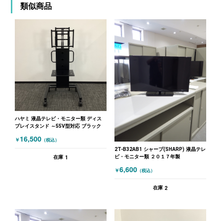
類似商品
ハヤミ 液晶テレビ・モニター類 ディス
プレイスタンド ～55V型対応 ブラック
16,500
￥
（税込）
2T-B32AB1 シャープ(SHARP) 液晶テレ
ビ・モニター類 ２０１７年製
1
在庫
6,600
￥
（税込）
2
在庫