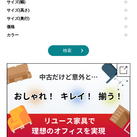
エアコン
ソファ
サイズ(幅)
オフィスアクセサリーその他
照明機器
シェルフ
サイズ(高さ)
掃除機
ダストボックス（ゴミ箱）
サイズ(奥行)
季節家電
インテリア家具その他
その他キッチン家電・オフィス家電
価格
カラー
検索