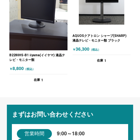
AQUOSクアトロン シャープ(SHARP)
液晶テレビ・モニター類 ブラック
36,300
￥
（税込）
B2280HS-B1 iiyama(イイヤマ) 液晶テ
レビ・モニター類
1
在庫
8,800
￥
（税込）
1
在庫
まずはお問い合わせください
9:00～18:00
営業時間