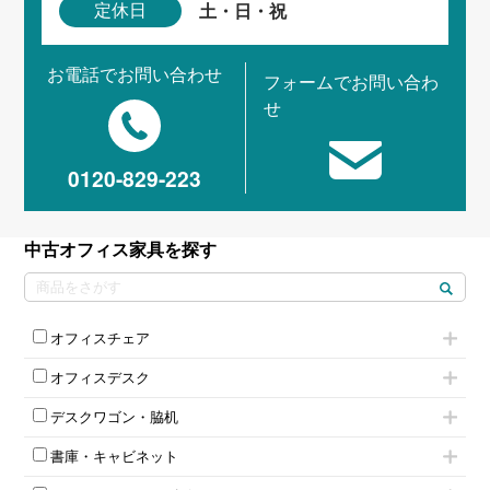
土・日・祝
定休日
お電話でお問い合わせ
フォームでお問い合わ
せ
0120-829-223
中古オフィス家具を探す
オフィスチェア
肘付きチェア
オフィスデスク
肘無しチェア
片袖机
役員チェア
デスクワゴン・脇机
フリーアドレスデスク（ベンチデスク）
高級チェア（多機能チェア）
インワゴン2段
昇降デスク
オフィスチェアその他
書庫・キャビネット
インワゴン3段
オフィスデスクその他
ハイキャビネット
脇机