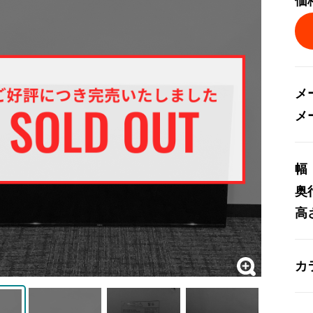
価
メ
メ
幅
奥
高
カ