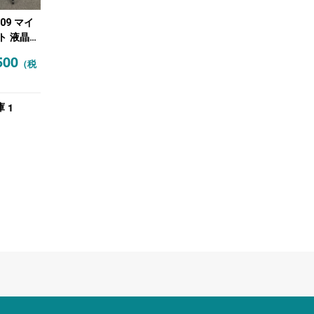
009 マイ
ト 液晶モ
ディスプ
500
（税
ジタルホワ
ド
Hub2S
1
庫
 ブラック