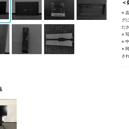
＜
※
グ
だ
※
※
※
さ
品