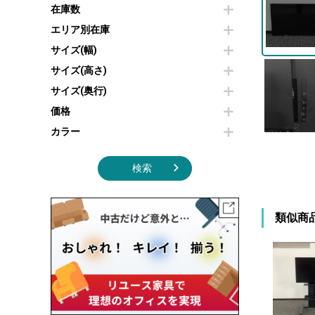
その他OA機器
空気清浄機・加湿器
在庫数
センターテーブル・サイドテーブル
傘立て
電子レンジ
カフェテーブル
食器棚・キッチンキャビネット
エリア別在庫
液晶テレビ・モニター類
ベンチ・スツール
カタログスタンド
サイズ(幅)
エアコン
ソファ
オフィスアクセサリーその他
照明機器
シェルフ
サイズ(高さ)
掃除機
ダストボックス（ゴミ箱）
サイズ(奥行)
季節家電
インテリア家具その他
その他キッチン家電・オフィス家電
価格
カラー
検索
類似商