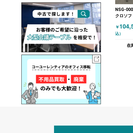
NSG-00
クロソフ
ニター・
104,
￥
レイ デ
込）
イトボー
Surface
在
50インチ