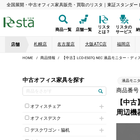
全国展開・中古オフィス家具販売・買取のリスタ｜東証スタンダー
リスタ
リスタの
商品一覧
店舗一覧
とは？
サービス
札幌店
名古屋店
大阪ATC店
福岡店
店舗
HOME
商品情報
【中古】LCD-E507Q NEC 液晶モニター・デ
中古オフィス家具を探す
液晶モニ
商品番号：8
【中古】
オフィスチェア
周辺機
肘付きチェア
オフィスデスク
肘無しチェア
片袖机
役員チェア
デスクワゴン・脇机
フリーアドレスデスク（ベンチデスク）
高級チェア（多機能チェア）
インワゴン2段