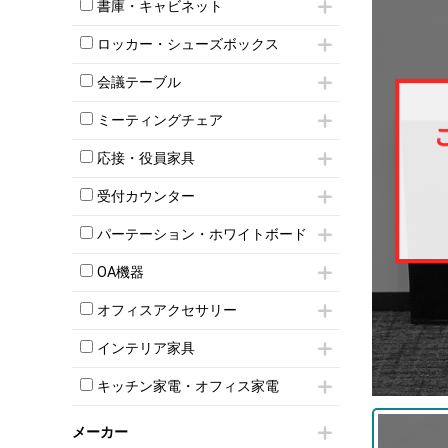
昇降デスク
オフィスチェアその他
書庫・キャビネット
インワゴン3段
オフィスデスクその他
ハイキャビネット
脇机
両袖机
ロッカー・シューズボックス
ローキャビネット
ワゴンその他
平机・平デスク
1人用ロッカー
両開きキャビネット
会議テーブル
2人用ロッカー
スチールキャビネット
ミーティングテーブル
3人用ロッカー
上下連結キャビネット
ミーティングチェア
スタッキングテーブル
4人用ロッカー
整理ケース（ペーパーケース）
キャスター付きミーティングチェア
ネスティングテーブル
5人用ロッカー
応接・役員家具
軽量ラック（スチールラック）
スタッキングミーティングチェア
幕板付テーブル
6人用ロッカー
メタルラック
応接セット
テーブル付きミーティングチェア
カウンターテーブル
受付カウンター
8人用ロッカー
収納家具その他
応接ソファ
ネスティングミーティングチェア
キャスター 付きテーブル
パーソナルロッカー
オープン書庫
ハイカウンター
応接チェア
折りたたみミーティングチェア
パーテーション・ホワイトボード
T字脚テーブル
多人数ロッカー
両開書庫
ローカウンター
応接テーブル
丸椅子
大型会議テーブル
シリンダー錠ロッカー
パーテーション
引き違い書庫
ラウンジカウンター
応接・役員家具その他
OA機器
ハイチェア
会議テーブルW1200～
ダイヤル錠ロッカー
自立タイプパーテーション
ラテラル書庫
受付カウンターその他
シェルチェア
会議テーブルW1500～
iPad
ボタン錠ロッカー
パーテーションその他
オフィスアクセサリー
ミーティングチェアその他
会議テーブルW1800～
電話機（ビジネスフォン）
ダイヤル錠ロッカー
脚付ホワイトボード
チェア用台車
折りたたみ会議テーブル
シュレッダー
シューズロッカー・下駄箱
壁掛けホワイトボード
インテリア家具
演台・講演台・演説台
平行スタックテーブル
プロジェクター
ワードローブ・クローゼット
スケジュールボード・行動予定表
モールドチェア
防音パネル
ハイテーブル
スクリーン
キッチン家電・オフィス家電
ロッカーその他
ホワイトボードその他
ダイニングチェア
個室ブース
会議テーブルその他
液晶モニター・ディスプレイ
電気ポッド
ダイニングテーブル
耐火金庫
プリンター・コピー機
メーカー
冷蔵庫・洗濯機
カウンターテーブル
コートハンガー・ポールハンガー