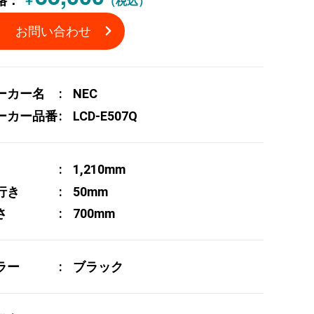
格：
￥
（税込）
お問い合わせ
ーカー名
NEC
ーカー品番
LCD-E507Q
1,210mm
行き
50mm
さ
700mm
ラー
ブラック