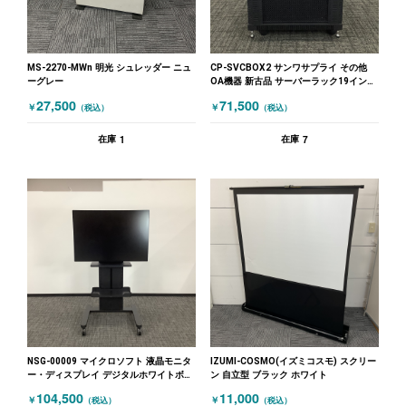
MS-2270-MWn 明光 シュレッダー ニュ
CP-SVCBOX2 サンワサプライ その他
ーグレー
OA機器 新古品 サーバーラック19インチ
未開封 ブラック
27,500
71,500
￥
￥
（税込）
（税込）
1
7
在庫
在庫
NSG-00009 マイクロソフト 液晶モニタ
IZUMI-COSMO(イズミコスモ) スクリー
ー・ディスプレイ デジタルホワイトボー
ン 自立型 ブラック ホワイト
ドSurfaceHub2S 50インチ ブラック
104,500
11,000
￥
￥
（税込）
（税込）