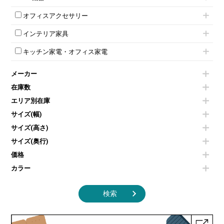
自立タイプパーテーション
受付カウンターその他
シェルチェア
会議テーブルW1500～
ボタン錠ロッカー
iPad
パーテーションその他
ミーティングチェアその他
オフィスアクセサリー
会議テーブルW1800～
ダイヤル錠ロッカー
電話機（ビジネスフォン）
脚付ホワイトボード
折りたたみ会議テーブル
シューズロッカー・下駄箱
チェア用台車
シュレッダー
壁掛けホワイトボード
インテリア家具
平行スタックテーブル
ワードローブ・クローゼット
演台・講演台・演説台
プロジェクター
スケジュールボード・行動予定表
ハイテーブル
ロッカーその他
モールドチェア
防音パネル
スクリーン
ホワイトボードその他
キッチン家電・オフィス家電
会議テーブルその他
ダイニングチェア
個室ブース
液晶モニター・ディスプレイ
電気ポッド
ダイニングテーブル
耐火金庫
プリンター・コピー機
メーカー
冷蔵庫・洗濯機
カウンターテーブル
コートハンガー・ポールハンガー
その他OA機器
空気清浄機・加湿器
センターテーブル・サイドテーブル
傘立て
在庫数
電子レンジ
カフェテーブル
食器棚・キッチンキャビネット
エリア別在庫
液晶テレビ・モニター類
ベンチ・スツール
カタログスタンド
エアコン
ソファ
サイズ(幅)
オフィスアクセサリーその他
照明機器
シェルフ
サイズ(高さ)
掃除機
ダストボックス（ゴミ箱）
サイズ(奥行)
季節家電
インテリア家具その他
その他キッチン家電・オフィス家電
価格
カラー
検索