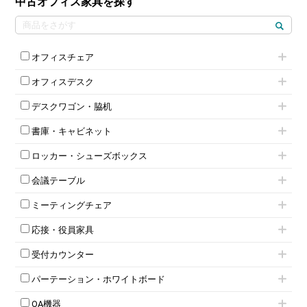
中古オフィス家具を探す
オフィスチェア
肘付きチェア
オフィスデスク
肘無しチェア
片袖机
役員チェア
デスクワゴン・脇机
フリーアドレスデスク（ベンチデスク）
高級チェア（多機能チェア）
インワゴン2段
昇降デスク
オフィスチェアその他
書庫・キャビネット
インワゴン3段
オフィスデスクその他
ハイキャビネット
脇机
両袖机
ロッカー・シューズボックス
ローキャビネット
ワゴンその他
平机・平デスク
1人用ロッカー
両開きキャビネット
会議テーブル
2人用ロッカー
スチールキャビネット
ミーティングテーブル
3人用ロッカー
上下連結キャビネット
ミーティングチェア
スタッキングテーブル
4人用ロッカー
整理ケース（ペーパーケース）
キャスター付きミーティングチェア
ネスティングテーブル
5人用ロッカー
軽量ラック（スチールラック）
応接・役員家具
スタッキングミーティングチェア
幕板付テーブル
6人用ロッカー
メタルラック
応接セット
テーブル付きミーティングチェア
カウンターテーブル
8人用ロッカー
収納家具その他
受付カウンター
応接ソファ
ネスティングミーティングチェア
キャスター 付きテーブル
パーソナルロッカー
オープン書庫
ハイカウンター
応接チェア
折りたたみミーティングチェア
T字脚テーブル
多人数ロッカー
パーテーション・ホワイトボード
両開書庫
ローカウンター
応接テーブル
丸椅子
大型会議テーブル
シリンダー錠ロッカー
引き違い書庫
パーテーション
ラウンジカウンター
応接・役員家具その他
ハイチェア
会議テーブルW1200～
OA機器
ダイヤル錠ロッカー
ラテラル書庫