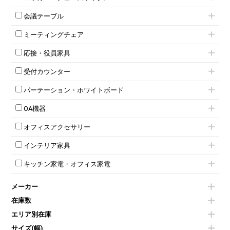
ローキャビネット
ワゴンその他
平机・平デスク
1人用ロッカー
両開きキャビネット
会議テーブル
2人用ロッカー
スチールキャビネット
ミーティングテーブル
3人用ロッカー
上下連結キャビネット
ミーティングチェア
スタッキングテーブル
4人用ロッカー
整理ケース（ペーパーケース）
キャスター付きミーティングチェア
ネスティングテーブル
5人用ロッカー
軽量ラック（スチールラック）
応接・役員家具
スタッキングミーティングチェア
幕板付テーブル
6人用ロッカー
メタルラック
応接セット
テーブル付きミーティングチェア
カウンターテーブル
8人用ロッカー
収納家具その他
受付カウンター
応接ソファ
ネスティングミーティングチェア
キャスター 付きテーブル
パーソナルロッカー
オープン書庫
ハイカウンター
応接チェア
折りたたみミーティングチェア
T字脚テーブル
多人数ロッカー
パーテーション・ホワイトボード
両開書庫
ローカウンター
応接テーブル
丸椅子
大型会議テーブル
シリンダー錠ロッカー
引き違い書庫
パーテーション
ラウンジカウンター
応接・役員家具その他
ハイチェア
会議テーブルW1200～
OA機器
ダイヤル錠ロッカー
ラテラル書庫
自立タイプパーテーション
受付カウンターその他
シェルチェア
会議テーブルW1500～
ボタン錠ロッカー
iPad
パーテーションその他
ミーティングチェアその他
オフィスアクセサリー
会議テーブルW1800～
ダイヤル錠ロッカー
電話機（ビジネスフォン）
脚付ホワイトボード
折りたたみ会議テーブル
シューズロッカー・下駄箱
チェア用台車
シュレッダー
壁掛けホワイトボード
インテリア家具
平行スタックテーブル
ワードローブ・クローゼット
演台・講演台・演説台
プロジェクター
スケジュールボード・行動予定表
ハイテーブル
ロッカーその他
モールドチェア
防音パネル
スクリーン
ホワイトボードその他
キッチン家電・オフィス家電
会議テーブルその他
ダイニングチェア
個室ブース
液晶モニター・ディスプレイ
電気ポッド
ダイニングテーブル
耐火金庫
プリンター・コピー機
メーカー
冷蔵庫・洗濯機
カウンターテーブル
コートハンガー・ポールハンガー
その他OA機器
空気清浄機・加湿器
センターテーブル・サイドテーブル
傘立て
在庫数
電子レンジ
カフェテーブル
食器棚・キッチンキャビネット
エリア別在庫
液晶テレビ・モニター類
ベンチ・スツール
カタログスタンド
エアコン
ソファ
サイズ(幅)
オフィスアクセサリーその他