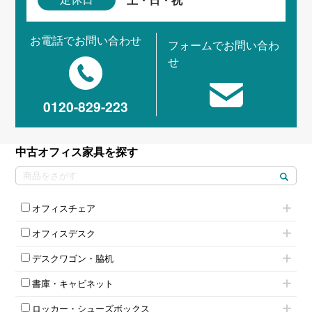
お電話でお問い合わせ
フォームでお問い合わ
せ
0120-829-223
中古オフィス家具を探す
オフィスチェア
肘付きチェア
オフィスデスク
肘無しチェア
片袖机
役員チェア
デスクワゴン・脇机
フリーアドレスデスク（ベンチデスク）
高級チェア（多機能チェア）
インワゴン2段
昇降デスク
オフィスチェアその他
書庫・キャビネット
インワゴン3段
オフィスデスクその他
ハイキャビネット
脇机
両袖机
ロッカー・シューズボックス