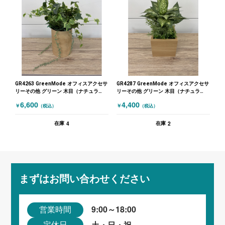
GR4263 GreenMode オフィスアクセサ
GR4287 GreenMode オフィスアクセサ
リーその他 グリーン 木目（ナチュラ
リーその他 グリーン 木目（ナチュラ
ル）
ル）
6,600
4,400
￥
￥
（税込）
（税込）
4
2
在庫
在庫
まずはお問い合わせください
9:00～18:00
営業時間
土・日・祝
定休日