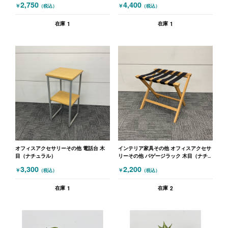
2,750
4,400
￥
￥
（税込）
（税込）
1
1
在庫
在庫
オフィスアクセサリーその他 電話台 木
インテリア家具その他 オフィスアクセサ
目（ナチュラル）
リーその他 バゲージラック 木目（ナチ
ュラル）
3,300
2,200
￥
￥
（税込）
（税込）
1
2
在庫
在庫