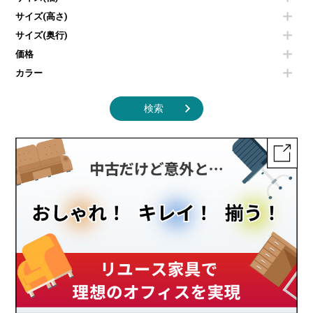
照明機器
シェルフ
サイズ(高さ)
掃除機
ダストボックス（ゴミ箱）
サイズ(奥行)
季節家電
インテリア家具その他
その他キッチン家電・オフィス家電
価格
カラー
検索