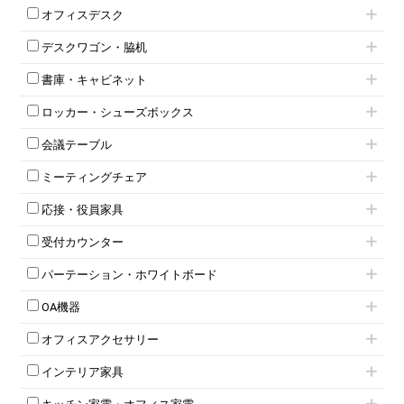
肘付きチェア
オフィスデスク
肘無しチェア
片袖机
役員チェア
デスクワゴン・脇机
フリーアドレスデスク（ベンチデスク）
高級チェア（多機能チェア）
インワゴン2段
昇降デスク
オフィスチェアその他
書庫・キャビネット
インワゴン3段
オフィスデスクその他
ハイキャビネット
脇机
両袖机
ロッカー・シューズボックス
ローキャビネット
ワゴンその他
平机・平デスク
1人用ロッカー
両開きキャビネット
会議テーブル
2人用ロッカー
スチールキャビネット
ミーティングテーブル
3人用ロッカー
上下連結キャビネット
ミーティングチェア
スタッキングテーブル
4人用ロッカー
整理ケース（ペーパーケース）
キャスター付きミーティングチェア
ネスティングテーブル
5人用ロッカー
軽量ラック（スチールラック）
応接・役員家具
スタッキングミーティングチェア
幕板付テーブル
6人用ロッカー
メタルラック
応接セット
テーブル付きミーティングチェア
カウンターテーブル
8人用ロッカー
収納家具その他
受付カウンター
応接ソファ
ネスティングミーティングチェア
キャスター 付きテーブル
パーソナルロッカー
オープン書庫
ハイカウンター
応接チェア
折りたたみミーティングチェア
T字脚テーブル
多人数ロッカー
パーテーション・ホワイトボード
両開書庫
ローカウンター
応接テーブル
丸椅子
大型会議テーブル
シリンダー錠ロッカー
引き違い書庫
パーテーション
ラウンジカウンター
応接・役員家具その他
ハイチェア
会議テーブルW1200～
OA機器
ダイヤル錠ロッカー
ラテラル書庫
自立タイプパーテーション
受付カウンターその他
シェルチェア
会議テーブルW1500～
ボタン錠ロッカー
iPad
パーテーションその他
ミーティングチェアその他
オフィスアクセサリー
会議テーブルW1800～
ダイヤル錠ロッカー
電話機（ビジネスフォン）
脚付ホワイトボード
折りたたみ会議テーブル
シューズロッカー・下駄箱
チェア用台車
シュレッダー
壁掛けホワイトボード
インテリア家具
平行スタックテーブル
ワードローブ・クローゼット
演台・講演台・演説台
プロジェクター
スケジュールボード・行動予定表
ハイテーブル
ロッカーその他
モールドチェア
防音パネル
スクリーン
ホワイトボードその他