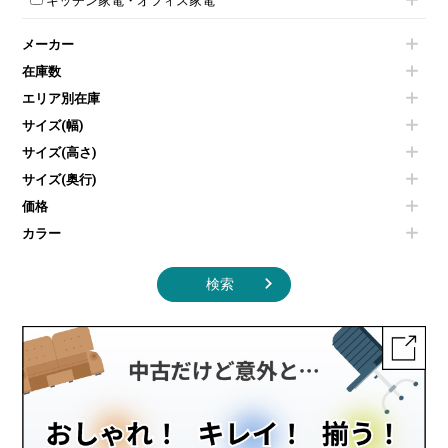
キッチン家電・オフィス家電
会議テーブルその他
ダイニングチェア
個室ブース
液晶モニター・ディスプレイ
電気ポッド
ダイニングテーブル
耐火金庫
プリンター・コピー機
メーカー
冷蔵庫・洗濯機
カウンターテーブル
コートハンガー・ポールハンガー
その他OA機器
空気清浄機・加湿器
センターテーブル・サイドテーブル
傘立て
在庫数
電子レンジ
カフェテーブル
食器棚・キッチンキャビネット
エリア別在庫
液晶テレビ・モニター類
ベンチ・スツール
カタログスタンド
エアコン
ソファ
サイズ(幅)
オフィスアクセサリーその他
照明機器
シェルフ
サイズ(高さ)
掃除機
ダストボックス（ゴミ箱）
サイズ(奥行)
季節家電
インテリア家具その他
その他キッチン家電・オフィス家電
価格
カラー
検索