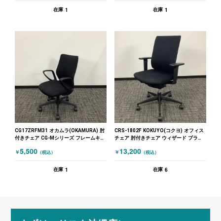
1
1
在庫
在庫
CG17ZRFM31 オカムラ(OKAMURA) 肘
CRS-1802F KOKUYO(コクヨ) オフィス
付きチェア CG-Mシリーズ フレームキズ
チェア 肘付きチェア ウィザード ブラッ
有 ブラック
ク
5,500
13,200
￥
￥
（税込）
（税込）
1
6
在庫
在庫