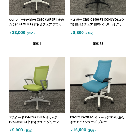
シルフィー(sylphy) C68CXWFSF1 オカ
ベルガー CRS-G1900F6 KOKUYO(コク
ムラ(OKAMURA) 肘付きチェア ブラック
ヨ) 肘付きチェア 肘有ハンガー付 グリー
ホワイト
ン
33,000
8,800
￥
￥
（税込）
（税込）
1
33
在庫
在庫
エスクード C447GRFHB6 オカムラ
KG-170JV-W9A3 イトーキ(ITOKI) 肘付
(OKAMURA) 肘付きチェア グリーン
きチェア Fシリーズ ブルー
9,900
16,500
￥
￥
（税込）
（税込）