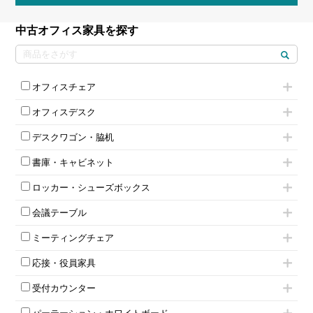
中古オフィス家具を探す
オフィスチェア
肘付きチェア
オフィスデスク
肘無しチェア
片袖机
役員チェア
デスクワゴン・脇机
フリーアドレスデスク（ベンチデスク）
高級チェア（多機能チェア）
インワゴン2段
昇降デスク
オフィスチェアその他
書庫・キャビネット
インワゴン3段
オフィスデスクその他
ハイキャビネット
脇机
両袖机
ロッカー・シューズボックス
ローキャビネット
ワゴンその他
平机・平デスク
1人用ロッカー
両開きキャビネット
会議テーブル
2人用ロッカー
スチールキャビネット
ミーティングテーブル
3人用ロッカー
上下連結キャビネット
ミーティングチェア
スタッキングテーブル
4人用ロッカー
整理ケース（ペーパーケース）
キャスター付きミーティングチェア
ネスティングテーブル
5人用ロッカー
軽量ラック（スチールラック）
応接・役員家具
スタッキングミーティングチェア
幕板付テーブル
6人用ロッカー
メタルラック
応接セット
テーブル付きミーティングチェア
カウンターテーブル
8人用ロッカー
収納家具その他
受付カウンター
応接ソファ
ネスティングミーティングチェア
キャスター 付きテーブル
パーソナルロッカー
オープン書庫
ハイカウンター
応接チェア
折りたたみミーティングチェア
T字脚テーブル
多人数ロッカー