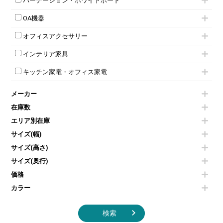
パーテーション・ホワイトボード
両開書庫
ローカウンター
応接テーブル
丸椅子
大型会議テーブル
シリンダー錠ロッカー
引き違い書庫
パーテーション
ラウンジカウンター
応接・役員家具その他
ハイチェア
会議テーブルW1200～
OA機器
ダイヤル錠ロッカー
ラテラル書庫
自立タイプパーテーション
受付カウンターその他
シェルチェア
会議テーブルW1500～
ボタン錠ロッカー
iPad
パーテーションその他
ミーティングチェアその他
オフィスアクセサリー
会議テーブルW1800～
ダイヤル錠ロッカー
電話機（ビジネスフォン）
脚付ホワイトボード
折りたたみ会議テーブル
シューズロッカー・下駄箱
チェア用台車
シュレッダー
壁掛けホワイトボード
インテリア家具
平行スタックテーブル
ワードローブ・クローゼット
演台・講演台・演説台
プロジェクター
スケジュールボード・行動予定表
ハイテーブル
ロッカーその他
モールドチェア
防音パネル
スクリーン
ホワイトボードその他
キッチン家電・オフィス家電
会議テーブルその他
ダイニングチェア
個室ブース
液晶モニター・ディスプレイ
電気ポッド
ダイニングテーブル
耐火金庫
プリンター・コピー機
メーカー
冷蔵庫・洗濯機
カウンターテーブル
コートハンガー・ポールハンガー
その他OA機器
空気清浄機・加湿器
センターテーブル・サイドテーブル
傘立て
在庫数
電子レンジ
カフェテーブル
食器棚・キッチンキャビネット
エリア別在庫
液晶テレビ・モニター類
ベンチ・スツール
カタログスタンド
エアコン
ソファ
サイズ(幅)
オフィスアクセサリーその他
照明機器
シェルフ
サイズ(高さ)
掃除機
ダストボックス（ゴミ箱）
サイズ(奥行)
季節家電
インテリア家具その他
その他キッチン家電・オフィス家電
価格
カラー
検索