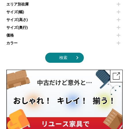
電子レンジ
カフェテーブル
食器棚・キッチンキャビネット
エリア別在庫
液晶テレビ・モニター類
ベンチ・スツール
カタログスタンド
エアコン
ソファ
サイズ(幅)
オフィスアクセサリーその他
照明機器
シェルフ
サイズ(高さ)
掃除機
ダストボックス（ゴミ箱）
サイズ(奥行)
季節家電
インテリア家具その他
その他キッチン家電・オフィス家電
価格
カラー
検索