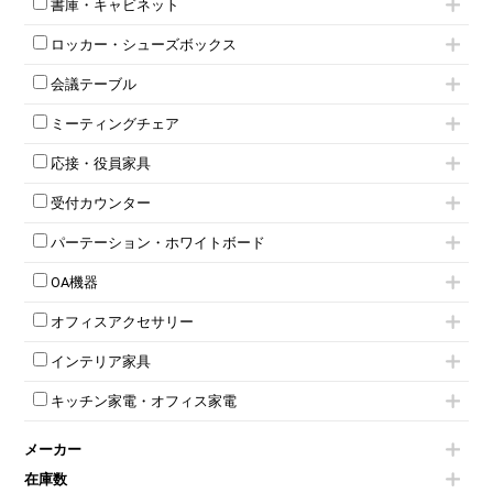
書庫・キャビネット
インワゴン3段
オフィスデスクその他
ハイキャビネット
脇机
両袖机
ロッカー・シューズボックス
ローキャビネット
ワゴンその他
平机・平デスク
1人用ロッカー
両開きキャビネット
会議テーブル
2人用ロッカー
スチールキャビネット
ミーティングテーブル
3人用ロッカー
上下連結キャビネット
ミーティングチェア
スタッキングテーブル
4人用ロッカー
整理ケース（ペーパーケース）
キャスター付きミーティングチェア
ネスティングテーブル
5人用ロッカー
軽量ラック（スチールラック）
応接・役員家具
スタッキングミーティングチェア
幕板付テーブル
6人用ロッカー
メタルラック
応接セット
テーブル付きミーティングチェア
カウンターテーブル
8人用ロッカー
収納家具その他
受付カウンター
応接ソファ
ネスティングミーティングチェア
キャスター 付きテーブル
パーソナルロッカー
オープン書庫
ハイカウンター
応接チェア
折りたたみミーティングチェア
T字脚テーブル
多人数ロッカー
パーテーション・ホワイトボード
両開書庫
ローカウンター
応接テーブル
丸椅子
大型会議テーブル
シリンダー錠ロッカー
引き違い書庫
パーテーション
ラウンジカウンター
応接・役員家具その他
ハイチェア
会議テーブルW1200～
OA機器
ダイヤル錠ロッカー
ラテラル書庫
自立タイプパーテーション
受付カウンターその他
シェルチェア
会議テーブルW1500～
ボタン錠ロッカー
iPad
パーテーションその他
ミーティングチェアその他
オフィスアクセサリー
会議テーブルW1800～
ダイヤル錠ロッカー
電話機（ビジネスフォン）
脚付ホワイトボード
折りたたみ会議テーブル
シューズロッカー・下駄箱
チェア用台車
シュレッダー
壁掛けホワイトボード
インテリア家具
平行スタックテーブル
ワードローブ・クローゼット
演台・講演台・演説台
プロジェクター
スケジュールボード・行動予定表
ハイテーブル
ロッカーその他
モールドチェア
防音パネル
スクリーン
ホワイトボードその他
キッチン家電・オフィス家電
会議テーブルその他
ダイニングチェア
個室ブース
液晶モニター・ディスプレイ
電気ポッド
ダイニングテーブル
耐火金庫
プリンター・コピー機
メーカー
冷蔵庫・洗濯機
カウンターテーブル
コートハンガー・ポールハンガー
その他OA機器
空気清浄機・加湿器
センターテーブル・サイドテーブル
傘立て
在庫数