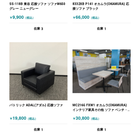
SS-118B 東谷 応接ソファ ソファW650
8332XB P141 オカムラ(OKAMURA) 応
グレー ニューグレー
接ソファ ブラック
9,900
66,000
￥
￥
（税込）
（税込）
3
1
在庫
在庫
パトリック ADAL(アダル) 応接ソファ
MC216G FXW1 オカムラ(OKAMURA)
インテリア家具その他 ソファ ベンチ・
スツール 応接ソファ 木目（ナチュラ
19,800
30,800
￥
￥
（税込）
（税込）
ル）
1
1
在庫
在庫