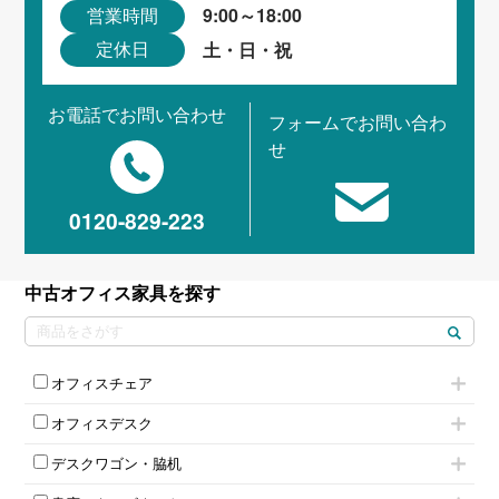
9:00～18:00
営業時間
土・日・祝
定休日
お電話でお問い合わせ
フォームでお問い合わ
せ
0120-829-223
中古オフィス家具を探す
オフィスチェア
肘付きチェア
オフィスデスク
肘無しチェア
片袖机
役員チェア
デスクワゴン・脇机
フリーアドレスデスク（ベンチデスク）
高級チェア（多機能チェア）
インワゴン2段
昇降デスク
オフィスチェアその他