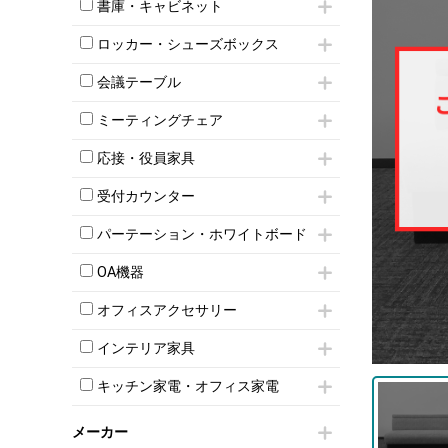
昇降デスク
オフィスチェアその他
書庫・キャビネット
インワゴン3段
オフィスデスクその他
ハイキャビネット
脇机
両袖机
ロッカー・シューズボックス
ローキャビネット
ワゴンその他
平机・平デスク
1人用ロッカー
両開きキャビネット
会議テーブル
2人用ロッカー
スチールキャビネット
ミーティングテーブル
3人用ロッカー
上下連結キャビネット
ミーティングチェア
スタッキングテーブル
4人用ロッカー
整理ケース（ペーパーケース）
キャスター付きミーティングチェア
ネスティングテーブル
5人用ロッカー
応接・役員家具
軽量ラック（スチールラック）
スタッキングミーティングチェア
幕板付テーブル
6人用ロッカー
メタルラック
応接セット
テーブル付きミーティングチェア
カウンターテーブル
受付カウンター
8人用ロッカー
収納家具その他
応接ソファ
ネスティングミーティングチェア
キャスター 付きテーブル
パーソナルロッカー
オープン書庫
ハイカウンター
応接チェア
折りたたみミーティングチェア
パーテーション・ホワイトボード
T字脚テーブル
多人数ロッカー
両開書庫
ローカウンター
応接テーブル
丸椅子
大型会議テーブル
シリンダー錠ロッカー
パーテーション
引き違い書庫
ラウンジカウンター
応接・役員家具その他
OA機器
ハイチェア
会議テーブルW1200～
ダイヤル錠ロッカー
自立タイプパーテーション
ラテラル書庫
受付カウンターその他
シェルチェア
会議テーブルW1500～
iPad
ボタン錠ロッカー
パーテーションその他
オフィスアクセサリー
ミーティングチェアその他
会議テーブルW1800～
電話機（ビジネスフォン）
ダイヤル錠ロッカー
脚付ホワイトボード
チェア用台車
折りたたみ会議テーブル
シュレッダー
シューズロッカー・下駄箱
壁掛けホワイトボード
インテリア家具
演台・講演台・演説台
平行スタックテーブル
プロジェクター
ワードローブ・クローゼット
スケジュールボード・行動予定表
モールドチェア
防音パネル
ハイテーブル
スクリーン
キッチン家電・オフィス家電
ロッカーその他
ホワイトボードその他
ダイニングチェア
個室ブース
会議テーブルその他
液晶モニター・ディスプレイ
電気ポッド
ダイニングテーブル
耐火金庫
プリンター・コピー機
メーカー
冷蔵庫・洗濯機
カウンターテーブル
コートハンガー・ポールハンガー