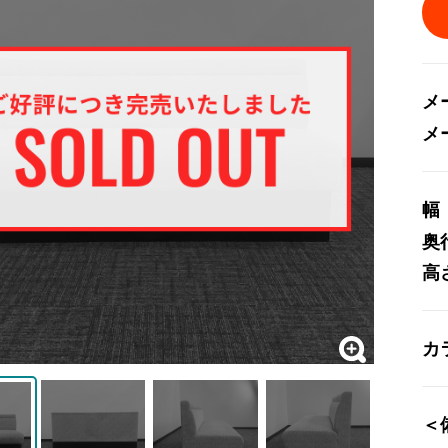
メ
メ
幅
奥
高
カ
＜