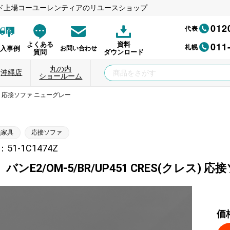
ド上場コーユーレンティアのリユースショップ
012
代表
011
よくある
資料
札幌
納入事例
お問い合わせ
質問
ダウンロード
丸の内
沖縄店
ショールーム
クレス) 応接ソファ ニューグレー
員家具
応接ソファ
1-1C1474Z
バンE2/OM-5/BR/UP451 CRES(クレス)
価