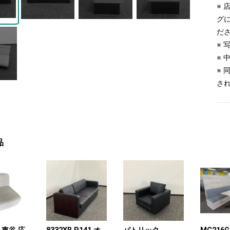
※
グ
だ
※
※
※
さ
品