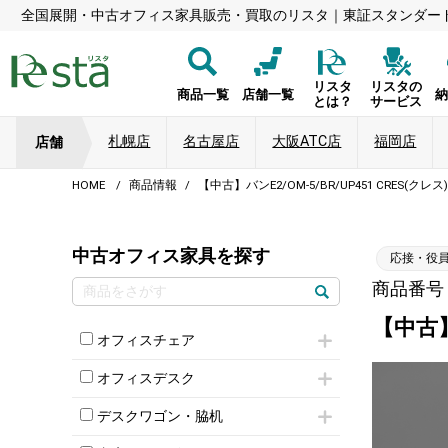
全国展開・中古オフィス家具販売・買取のリスタ｜東証スタンダー
リスタ
リスタの
商品一覧
店舗一覧
とは？
サービス
札幌店
名古屋店
大阪ATC店
福岡店
店舗
HOME
商品情報
【中古】バンE2/OM-5/BR/UP451 CRES(
中古オフィス家具を探す
応接・役
商品番号：5
【中古】
オフィスチェア
肘付きチェア
オフィスデスク
肘無しチェア
片袖机
役員チェア
デスクワゴン・脇机
フリーアドレスデスク（ベンチデスク）
高級チェア（多機能チェア）
インワゴン2段