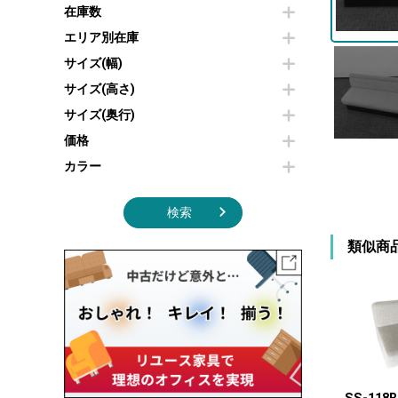
その他OA機器
空気清浄機・加湿器
在庫数
センターテーブル・サイドテーブル
傘立て
電子レンジ
カフェテーブル
食器棚・キッチンキャビネット
エリア別在庫
液晶テレビ・モニター類
ベンチ・スツール
カタログスタンド
サイズ(幅)
エアコン
ソファ
オフィスアクセサリーその他
照明機器
シェルフ
サイズ(高さ)
掃除機
ダストボックス（ゴミ箱）
サイズ(奥行)
季節家電
インテリア家具その他
その他キッチン家電・オフィス家電
価格
カラー
検索
類似商