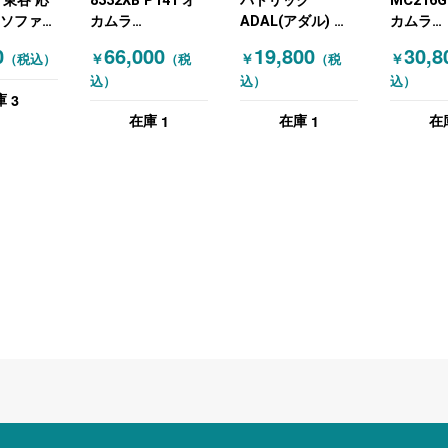
B 東谷 応
8332XB P141 オ
パトリック
MC216G
 ソファ
カムラ
ADAL(アダル) 応
カムラ
ー ニュ
(OKAMURA) 応接
接ソファ
(OKAMU
0
66,000
19,800
30,8
￥
￥
￥
（税込）
（税
（税
ソファ ブラック
テリア家
込）
込）
込）
ソファ 
3
庫
ツール 
1
1
在庫
在庫
在
木目（ナ
ル）