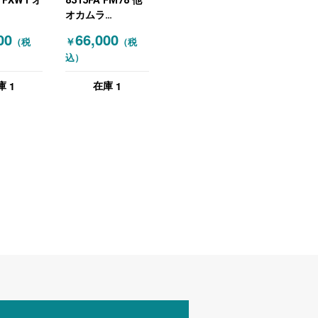
 FXW1 オ
8315FA FM78 他
オカムラ
RA) イン
(OKAMURA) 応接
00
66,000
￥
（税
（税
具その他
セット 4点セット
込）
ベンチ・ス
ベージュ 木目（ダ
応接ソファ
ークブラウン）
1
1
庫
在庫
チュラ