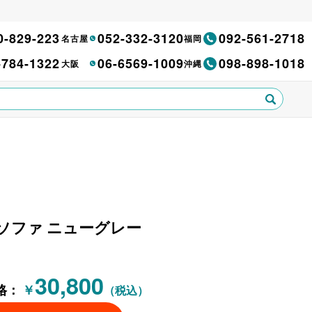
0-829-223
052-332-3120
092-561-2718
名古屋
福岡
-784-1322
06-6569-1009
098-898-1018
大阪
沖縄
 応接ソファ ニューグレー
30,800
格：
￥
（税込）