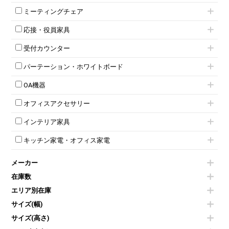
ミーティングテーブル
3人用ロッカー
上下連結キャビネット
ミーティングチェア
スタッキングテーブル
4人用ロッカー
整理ケース（ペーパーケース）
キャスター付きミーティングチェア
ネスティングテーブル
5人用ロッカー
軽量ラック（スチールラック）
応接・役員家具
スタッキングミーティングチェア
幕板付テーブル
6人用ロッカー
メタルラック
応接セット
テーブル付きミーティングチェア
カウンターテーブル
8人用ロッカー
収納家具その他
受付カウンター
応接ソファ
ネスティングミーティングチェア
キャスター 付きテーブル
パーソナルロッカー
オープン書庫
ハイカウンター
応接チェア
折りたたみミーティングチェア
T字脚テーブル
多人数ロッカー
パーテーション・ホワイトボード
両開書庫
ローカウンター
応接テーブル
丸椅子
大型会議テーブル
シリンダー錠ロッカー
引き違い書庫
パーテーション
ラウンジカウンター
応接・役員家具その他
ハイチェア
会議テーブルW1200～
OA機器
ダイヤル錠ロッカー
ラテラル書庫
自立タイプパーテーション
受付カウンターその他
シェルチェア
会議テーブルW1500～
ボタン錠ロッカー
iPad
パーテーションその他
ミーティングチェアその他
オフィスアクセサリー
会議テーブルW1800～
ダイヤル錠ロッカー
電話機（ビジネスフォン）
脚付ホワイトボード
折りたたみ会議テーブル
シューズロッカー・下駄箱
チェア用台車
シュレッダー
壁掛けホワイトボード
インテリア家具
平行スタックテーブル
ワードローブ・クローゼット
演台・講演台・演説台
プロジェクター
スケジュールボード・行動予定表
ハイテーブル
ロッカーその他
モールドチェア
防音パネル
スクリーン
ホワイトボードその他
キッチン家電・オフィス家電
会議テーブルその他
ダイニングチェア
個室ブース
液晶モニター・ディスプレイ
電気ポッド
ダイニングテーブル
耐火金庫
プリンター・コピー機
メーカー
冷蔵庫・洗濯機
カウンターテーブル
コートハンガー・ポールハンガー
その他OA機器
空気清浄機・加湿器
センターテーブル・サイドテーブル
傘立て
在庫数
電子レンジ
カフェテーブル
食器棚・キッチンキャビネット
エリア別在庫
液晶テレビ・モニター類
ベンチ・スツール
カタログスタンド
エアコン
ソファ
サイズ(幅)
オフィスアクセサリーその他
照明機器
シェルフ
サイズ(高さ)
掃除機
ダストボックス（ゴミ箱）