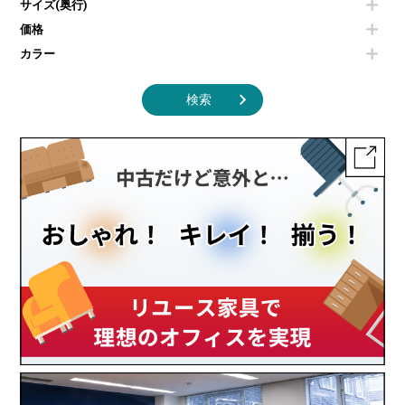
サイズ(奥行)
季節家電
インテリア家具その他
その他キッチン家電・オフィス家電
価格
カラー
検索