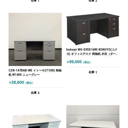
1
2
在庫
在庫
kokuyo MG-S35D1685 KOKUYO(コク
ヨ) オフィスデスク 両袖机 木目（ダーク
ブラウン）
99,000
￥
（税込）
CZN-147BAB-WE イトーキ(ITOKI) 両袖
1
在庫
机 W1400 ニューグレー
28,600
￥
（税込）
3
在庫