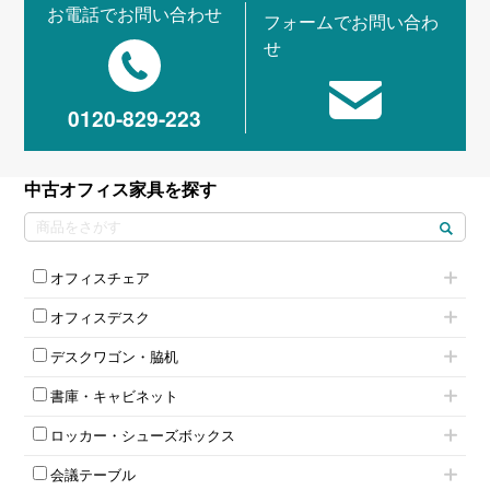
お電話でお問い合わせ
フォームでお問い合わ
せ
0120-829-223
中古オフィス家具を探す
オフィスチェア
肘付きチェア
オフィスデスク
肘無しチェア
片袖机
役員チェア
デスクワゴン・脇机
フリーアドレスデスク（ベンチデスク）
高級チェア（多機能チェア）
インワゴン2段
昇降デスク
オフィスチェアその他
書庫・キャビネット
インワゴン3段
オフィスデスクその他
ハイキャビネット
脇机
両袖机
ロッカー・シューズボックス
ローキャビネット
ワゴンその他
平机・平デスク
1人用ロッカー
両開きキャビネット
会議テーブル
2人用ロッカー
スチールキャビネット