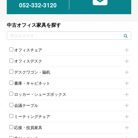
052-332-3120
中古オフィス家具を探す
オフィスチェア
肘付きチェア
オフィスデスク
肘無しチェア
片袖机
役員チェア
デスクワゴン・脇机
フリーアドレスデスク（ベンチデスク）
高級チェア（多機能チェア）
インワゴン2段
昇降デスク
オフィスチェアその他
書庫・キャビネット
インワゴン3段
オフィスデスクその他
ハイキャビネット
脇机
両袖机
ロッカー・シューズボックス
ローキャビネット
ワゴンその他
平机・平デスク
1人用ロッカー
両開きキャビネット
会議テーブル
2人用ロッカー
スチールキャビネット
ミーティングテーブル
3人用ロッカー
上下連結キャビネット
ミーティングチェア
スタッキングテーブル
4人用ロッカー
整理ケース（ペーパーケース）
キャスター付きミーティングチェア
ネスティングテーブル
5人用ロッカー
軽量ラック（スチールラック）
応接・役員家具
スタッキングミーティングチェア
幕板付テーブル
6人用ロッカー
メタルラック
応接セット
テーブル付きミーティングチェア
カウンターテーブル
8人用ロッカー