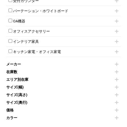
収納家具その他
受付カウンター
応接ソファ
ネスティングミーティングチェア
キャスター 付きテーブル
パーソナルロッカー
オープン書庫
ハイカウンター
応接チェア
折りたたみミーティングチェア
T字脚テーブル
多人数ロッカー
パーテーション・ホワイトボード
両開書庫
ローカウンター
応接テーブル
丸椅子
大型会議テーブル
シリンダー錠ロッカー
引き違い書庫
パーテーション
ラウンジカウンター
応接・役員家具その他
ハイチェア
会議テーブルW1200～
OA機器
ダイヤル錠ロッカー
ラテラル書庫
自立タイプパーテーション
受付カウンターその他
シェルチェア
会議テーブルW1500～
ボタン錠ロッカー
iPad
パーテーションその他
ミーティングチェアその他
オフィスアクセサリー
会議テーブルW1800～
ダイヤル錠ロッカー
電話機（ビジネスフォン）
脚付ホワイトボード
折りたたみ会議テーブル
シューズロッカー・下駄箱
チェア用台車
シュレッダー
壁掛けホワイトボード
インテリア家具
平行スタックテーブル
ワードローブ・クローゼット
演台・講演台・演説台
プロジェクター
スケジュールボード・行動予定表
ハイテーブル
ロッカーその他
モールドチェア
防音パネル
スクリーン
ホワイトボードその他
キッチン家電・オフィス家電
会議テーブルその他
ダイニングチェア
個室ブース
液晶モニター・ディスプレイ
電気ポッド
ダイニングテーブル
耐火金庫
プリンター・コピー機
メーカー
冷蔵庫・洗濯機
カウンターテーブル
コートハンガー・ポールハンガー
その他OA機器
空気清浄機・加湿器
センターテーブル・サイドテーブル
傘立て
在庫数
電子レンジ
カフェテーブル
食器棚・キッチンキャビネット
エリア別在庫
液晶テレビ・モニター類
ベンチ・スツール
カタログスタンド
エアコン
ソファ
サイズ(幅)
オフィスアクセサリーその他
照明機器
シェルフ
サイズ(高さ)
掃除機
ダストボックス（ゴミ箱）
サイズ(奥行)
季節家電
インテリア家具その他
その他キッチン家電・オフィス家電
価格
カラー