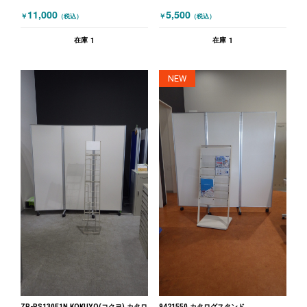
11,000
5,500
￥
￥
（税込）
（税込）
1
1
在庫
在庫
NEW
ZR-PS130F1N KOKUYO(コクヨ) カタロ
9421550 カタログスタンド