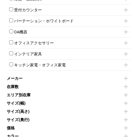
スタッキングミーティングチェア
幕板付テーブル
6人用ロッカー
メタルラック
応接セット
テーブル付きミーティングチェア
カウンターテーブル
8人用ロッカー
収納家具その他
受付カウンター
応接ソファ
ネスティングミーティングチェア
キャスター 付きテーブル
パーソナルロッカー
オープン書庫
ハイカウンター
応接チェア
折りたたみミーティングチェア
T字脚テーブル
多人数ロッカー
パーテーション・ホワイトボード
両開書庫
ローカウンター
応接テーブル
丸椅子
大型会議テーブル
シリンダー錠ロッカー
引き違い書庫
パーテーション
ラウンジカウンター
応接・役員家具その他
ハイチェア
会議テーブルW1200～
OA機器
ダイヤル錠ロッカー
ラテラル書庫
自立タイプパーテーション
受付カウンターその他
シェルチェア
会議テーブルW1500～
ボタン錠ロッカー
iPad
パーテーションその他
ミーティングチェアその他
オフィスアクセサリー
会議テーブルW1800～
ダイヤル錠ロッカー
電話機（ビジネスフォン）
脚付ホワイトボード
折りたたみ会議テーブル
シューズロッカー・下駄箱
チェア用台車
シュレッダー
壁掛けホワイトボード
インテリア家具
平行スタックテーブル
ワードローブ・クローゼット
演台・講演台・演説台
プロジェクター
スケジュールボード・行動予定表
ハイテーブル
ロッカーその他
モールドチェア
防音パネル
スクリーン
ホワイトボードその他
キッチン家電・オフィス家電
会議テーブルその他
ダイニングチェア
個室ブース
液晶モニター・ディスプレイ
電気ポッド
ダイニングテーブル
耐火金庫
プリンター・コピー機
メーカー
冷蔵庫・洗濯機
カウンターテーブル
コートハンガー・ポールハンガー
その他OA機器
空気清浄機・加湿器
センターテーブル・サイドテーブル
傘立て
在庫数
電子レンジ
カフェテーブル
食器棚・キッチンキャビネット
エリア別在庫
液晶テレビ・モニター類
ベンチ・スツール
カタログスタンド
エアコン
ソファ
サイズ(幅)
オフィスアクセサリーその他
照明機器
シェルフ
サイズ(高さ)
掃除機
ダストボックス（ゴミ箱）
サイズ(奥行)
季節家電
インテリア家具その他
その他キッチン家電・オフィス家電
価格
カラー