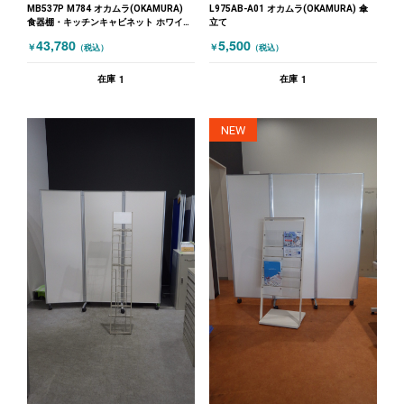
MB537P M784 オカムラ(OKAMURA)
L975AB-A01 オカムラ(OKAMURA) 傘
食器棚・キッチンキャビネット ホワイト
立て
木目（ナチュラル）
43,780
5,500
￥
￥
（税込）
（税込）
1
1
在庫
在庫
NEW