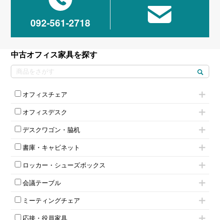
092-561-2718
中古オフィス家具を探す
オフィスチェア
肘付きチェア
オフィスデスク
肘無しチェア
片袖机
役員チェア
デスクワゴン・脇机
フリーアドレスデスク（ベンチデスク）
高級チェア（多機能チェア）
インワゴン2段
昇降デスク
オフィスチェアその他
書庫・キャビネット
インワゴン3段
オフィスデスクその他
ハイキャビネット
脇机
両袖机
ロッカー・シューズボックス
ローキャビネット
ワゴンその他
平机・平デスク
1人用ロッカー
両開きキャビネット
会議テーブル
2人用ロッカー
スチールキャビネット
ミーティングテーブル
3人用ロッカー
上下連結キャビネット
ミーティングチェア
スタッキングテーブル
4人用ロッカー
整理ケース（ペーパーケース）
キャスター付きミーティングチェア
ネスティングテーブル
5人用ロッカー
軽量ラック（スチールラック）
応接・役員家具