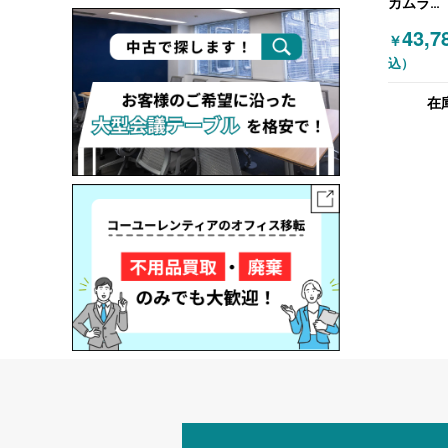
カムラ
(OKAMU
43,7
￥
棚・キッ
込）
ビネット
木目（ナ
在
ル）