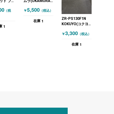
ット ブラ
ムラ(OKAMURA)
傘立て
00
5,500
￥
（税
（税込）
ZR-PS130F1N
1
在庫
KOKUYO(コクヨ)
1
庫
カタログスタンド
3,300
￥
（税込）
1
在庫