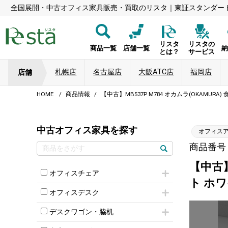
全国展開・中古オフィス家具販売・買取のリスタ｜東証スタンダー
リスタ
リスタの
商品一覧
店舗一覧
とは？
サービス
札幌店
名古屋店
大阪ATC店
福岡店
店舗
HOME
商品情報
【中古】MB537P M784 オカムラ(OKAMU
中古オフィス家具を探す
オフィス
商品番号：8
【中古】
オフィスチェア
ト ホ
肘付きチェア
オフィスデスク
肘無しチェア
片袖机
役員チェア
デスクワゴン・脇机
フリーアドレスデスク（ベンチデスク）
高級チェア（多機能チェア）
インワゴン2段