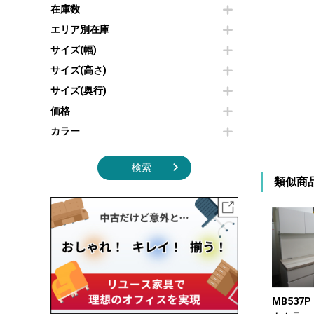
その他OA機器
空気清浄機・加湿器
在庫数
センターテーブル・サイドテーブル
傘立て
電子レンジ
カフェテーブル
食器棚・キッチンキャビネット
エリア別在庫
液晶テレビ・モニター類
ベンチ・スツール
カタログスタンド
サイズ(幅)
エアコン
ソファ
オフィスアクセサリーその他
照明機器
シェルフ
サイズ(高さ)
掃除機
ダストボックス（ゴミ箱）
サイズ(奥行)
季節家電
インテリア家具その他
その他キッチン家電・オフィス家電
価格
カラー
検索
類似商
MB537P