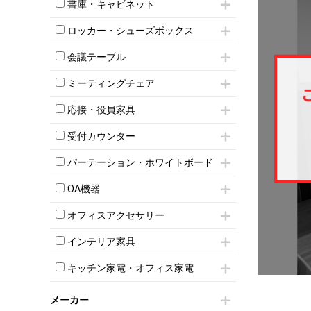
昇降デスク
オフィスチェアその他
書庫・キャビネット
インワゴン3段
オフィスデスクその他
ハイキャビネット
脇机
両袖机
ロッカー・シューズボックス
ローキャビネット
ワゴンその他
平机・平デスク
1人用ロッカー
両開きキャビネット
会議テーブル
2人用ロッカー
スチールキャビネット
ミーティングテーブル
3人用ロッカー
上下連結キャビネット
ミーティングチェア
スタッキングテーブル
4人用ロッカー
整理ケース（ペーパーケース）
キャスター付きミーティングチェア
ネスティングテーブル
5人用ロッカー
応接・役員家具
軽量ラック（スチールラック）
スタッキングミーティングチェア
幕板付テーブル
6人用ロッカー
メタルラック
応接セット
テーブル付きミーティングチェア
カウンターテーブル
受付カウンター
8人用ロッカー
収納家具その他
応接ソファ
ネスティングミーティングチェア
キャスター 付きテーブル
パーソナルロッカー
オープン書庫
ハイカウンター
応接チェア
折りたたみミーティングチェア
パーテーション・ホワイトボード
T字脚テーブル
多人数ロッカー
両開書庫
ローカウンター
応接テーブル
丸椅子
大型会議テーブル
シリンダー錠ロッカー
パーテーション
引き違い書庫
ラウンジカウンター
応接・役員家具その他
OA機器
ハイチェア
会議テーブルW1200～
ダイヤル錠ロッカー
自立タイプパーテーション
ラテラル書庫
受付カウンターその他
シェルチェア
会議テーブルW1500～
iPad
ボタン錠ロッカー
パーテーションその他
オフィスアクセサリー
ミーティングチェアその他
会議テーブルW1800～
電話機（ビジネスフォン）
ダイヤル錠ロッカー
脚付ホワイトボード
チェア用台車
折りたたみ会議テーブル
シュレッダー
シューズロッカー・下駄箱
壁掛けホワイトボード
インテリア家具
演台・講演台・演説台
平行スタックテーブル
プロジェクター
ワードローブ・クローゼット
スケジュールボード・行動予定表
モールドチェア
防音パネル
ハイテーブル
スクリーン
キッチン家電・オフィス家電
ロッカーその他
ホワイトボードその他
ダイニングチェア
個室ブース
会議テーブルその他
液晶モニター・ディスプレイ
電気ポッド
ダイニングテーブル
耐火金庫
プリンター・コピー機
メーカー
冷蔵庫・洗濯機
カウンターテーブル
コートハンガー・ポールハンガー