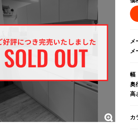
価
メ
メ
幅
奥
高
カ