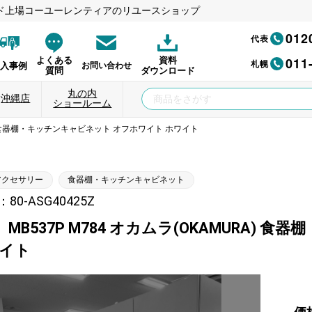
ド上場コーユーレンティアのリユースショップ
012
代表
011
よくある
資料
札幌
納入事例
お問い合わせ
質問
ダウンロード
丸の内
沖縄店
ショールーム
RA) 食器棚・キッチンキャビネット オフホワイト ホワイト
アクセサリー
食器棚・キッチンキャビネット
0-ASG40425Z
MB537P M784 オカムラ(OKAMURA)
ワイト