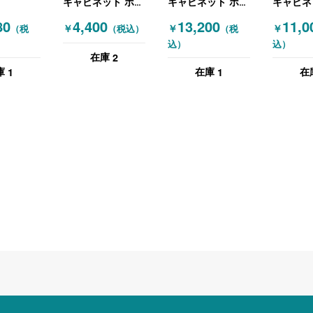
キャビネット ホワ
キャビネット ホワ
キャビネ
RA) 食器
イト
イト 木目（ダーク
ック
80
4,400
13,200
11,0
￥
￥
￥
（税
（税込）
（税
チンキャ
ブラウン）
込）
込）
 ホワイト
2
在庫
チュラ
1
1
庫
在庫
在