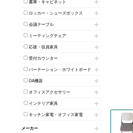
昇降デスク
オフィスチェアその他
書庫・キャビネット
インワゴン3段
オフィスデスクその他
ハイキャビネット
脇机
両袖机
ロッカー・シューズボックス
ローキャビネット
ワゴンその他
平机・平デスク
1人用ロッカー
両開きキャビネット
会議テーブル
2人用ロッカー
スチールキャビネット
ミーティングテーブル
3人用ロッカー
上下連結キャビネット
ミーティングチェア
スタッキングテーブル
4人用ロッカー
整理ケース（ペーパーケース）
キャスター付きミーティングチェア
ネスティングテーブル
5人用ロッカー
応接・役員家具
軽量ラック（スチールラック）
スタッキングミーティングチェア
幕板付テーブル
6人用ロッカー
メタルラック
応接セット
テーブル付きミーティングチェア
カウンターテーブル
受付カウンター
8人用ロッカー
収納家具その他
応接ソファ
ネスティングミーティングチェア
キャスター 付きテーブル
パーソナルロッカー
オープン書庫
ハイカウンター
応接チェア
折りたたみミーティングチェア
パーテーション・ホワイトボード
T字脚テーブル
多人数ロッカー
両開書庫
ローカウンター
応接テーブル
丸椅子
大型会議テーブル
シリンダー錠ロッカー
パーテーション
引き違い書庫
ラウンジカウンター
応接・役員家具その他
OA機器
ハイチェア
会議テーブルW1200～
ダイヤル錠ロッカー
自立タイプパーテーション
ラテラル書庫
受付カウンターその他
シェルチェア
会議テーブルW1500～
iPad
ボタン錠ロッカー
パーテーションその他
オフィスアクセサリー
ミーティングチェアその他
会議テーブルW1800～
電話機（ビジネスフォン）
ダイヤル錠ロッカー
脚付ホワイトボード
チェア用台車
折りたたみ会議テーブル
シュレッダー
シューズロッカー・下駄箱
壁掛けホワイトボード
インテリア家具
演台・講演台・演説台
平行スタックテーブル
プロジェクター
ワードローブ・クローゼット
スケジュールボード・行動予定表
モールドチェア
防音パネル
ハイテーブル
スクリーン
キッチン家電・オフィス家電
ロッカーその他
ホワイトボードその他
ダイニングチェア
個室ブース
会議テーブルその他
液晶モニター・ディスプレイ
電気ポッド
ダイニングテーブル
耐火金庫
プリンター・コピー機
メーカー
冷蔵庫・洗濯機
カウンターテーブル
コートハンガー・ポールハンガー