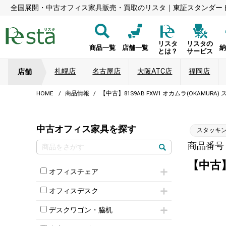
全国展開・中古オフィス家具販売・買取のリスタ｜東証スタンダー
リスタ
リスタの
商品一覧
店舗一覧
とは？
サービス
札幌店
名古屋店
大阪ATC店
福岡店
店舗
HOME
商品情報
【中古】81S9AB FXW1 オカムラ(OKAMU
中古オフィス家具を探す
スタッキ
商品番号：8
【中古】
オフィスチェア
肘付きチェア
オフィスデスク
肘無しチェア
片袖机
役員チェア
デスクワゴン・脇机
フリーアドレスデスク（ベンチデスク）
高級チェア（多機能チェア）
インワゴン2段