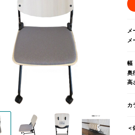
メ
メ
幅
奥
高
カ
＜