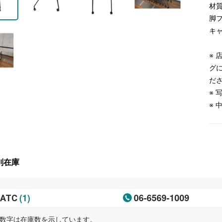
材
脚
キ
※
グ
だ
※
※
別在庫
(1)
06-6569-1009
ATC
内の数字は在庫数を示しています。