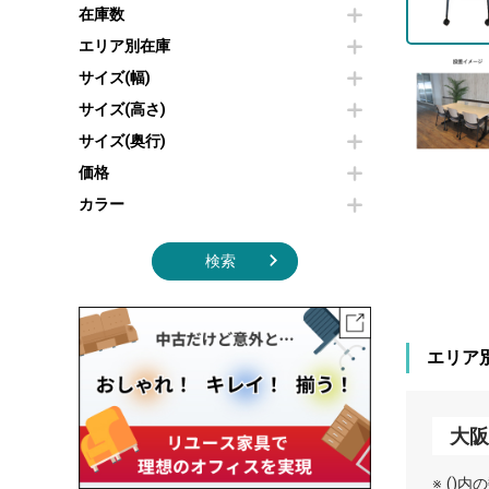
その他OA機器
空気清浄機・加湿器
在庫数
センターテーブル・サイドテーブル
傘立て
電子レンジ
カフェテーブル
食器棚・キッチンキャビネット
エリア別在庫
液晶テレビ・モニター類
ベンチ・スツール
カタログスタンド
サイズ(幅)
エアコン
ソファ
オフィスアクセサリーその他
照明機器
シェルフ
サイズ(高さ)
掃除機
ダストボックス（ゴミ箱）
サイズ(奥行)
季節家電
インテリア家具その他
その他キッチン家電・オフィス家電
価格
カラー
検索
エリア
大阪
※ ()