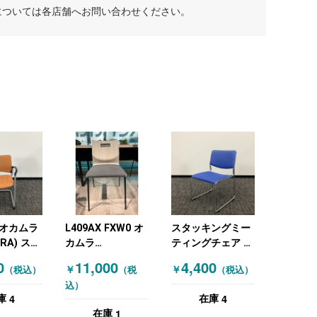
については各店舗へお問い合わせください。
A オカムラ
L409AX FXW0 オ
スタッキングミー
RA) スタ
カムラ
ティングチェア ブ
ミーティ
(OKAMURA) スタ
ルー
0
11,000
4,400
￥
￥
（税込）
（税
（税込）
ア オレン
ッキングミーティ
込）
ングチェア ミーテ
4
4
庫
在庫
ィングチェアその
1
在庫