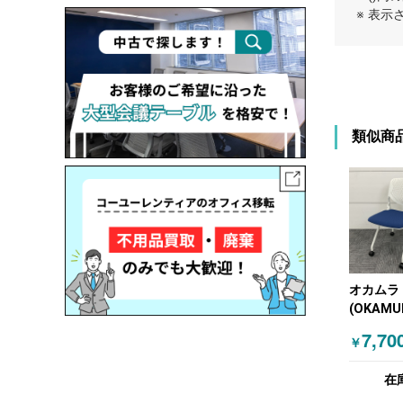
※ 表
類似商
オカムラ
(OKAMU
ッキング
7,70
￥
ングチェ
ホワイト
在