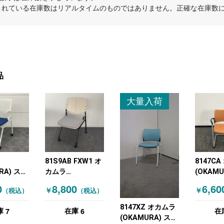
示されている在庫数はリアルタイムのものではありません。正確な在庫数
品
大量入荷
81S9AB FXW1 オ
8147C
RA) スタ
カムラ
(OKAMU
ミーティ
(OKAMURA) キャ
ッキング
0
8,800
6,60
￥
￥
（税込）
（税込）
ア ブルー
スター付きミーテ
ングチェ
ィングチェア スタ
ジ
8147XZ オカムラ
7
6
庫
在庫
在
ッキングミーティ
(OKAMURA) スタ