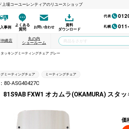
ド上場コーユーレンティアのリユースショップ
012
代表
011
よくある
資料
札幌
納入事例
お問い合わせ
質問
ダウンロード
丸の内
沖縄店
ショールーム
RA) スタッキングミーティングチェア グレー
ングミーティングチェア
ミーティングチェア
0-ASG40427C
81S9AB FXW1 オカムラ(OKAMURA)
価