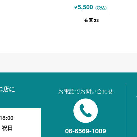
ングチェア グレー
ッキングミーティ
5,500
木目（ナチュラ
￥
（税込）
ングチェア ブルー
ル）
23
在庫
C店に
お電話でお問い合わせ
18:00
・祝日
06-6569-1009