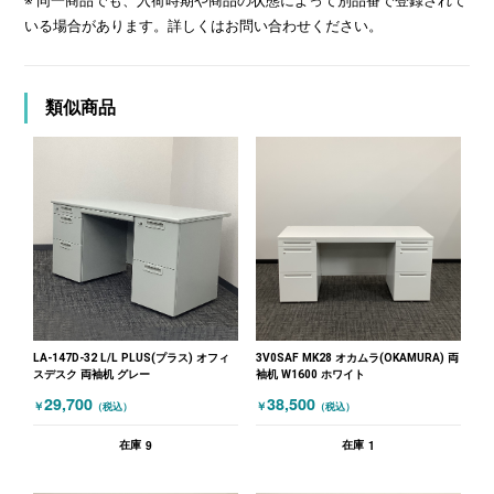
※ 同一商品でも、入荷時期や商品の状態によって別品番で登録されて
いる場合があります。詳しくはお問い合わせください。
類似商品
LA-147D-32 L/L PLUS(プラス) オフィ
3V0SAF MK28 オカムラ(OKAMURA) 両
スデスク 両袖机 グレー
袖机 W1600 ホワイト
29,700
38,500
￥
￥
（税込）
（税込）
9
1
在庫
在庫