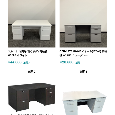
スカエナ 内田洋行(ウチダ) 両袖机
CZN-147BAB-WE イトーキ(ITOKI) 両袖
W1600 ホワイト
机 W1400 ニューグレー
44,000
28,600
￥
￥
（税込）
（税込）
2
3
在庫
在庫