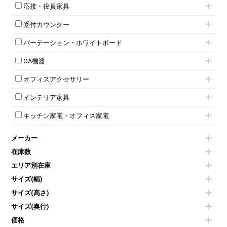
キャスター付きミーティングチェア
ネスティングテーブル
5人用ロッカー
軽量ラック（スチールラック）
応接・役員家具
スタッキングミーティングチェア
幕板付テーブル
6人用ロッカー
メタルラック
応接セット
テーブル付きミーティングチェア
カウンターテーブル
8人用ロッカー
収納家具その他
受付カウンター
応接ソファ
ネスティングミーティングチェア
キャスター 付きテーブル
パーソナルロッカー
オープン書庫
ハイカウンター
応接チェア
折りたたみミーティングチェア
T字脚テーブル
多人数ロッカー
パーテーション・ホワイトボード
両開書庫
ローカウンター
応接テーブル
丸椅子
大型会議テーブル
シリンダー錠ロッカー
引き違い書庫
パーテーション
ラウンジカウンター
応接・役員家具その他
ハイチェア
会議テーブルW1200～
OA機器
ダイヤル錠ロッカー
ラテラル書庫
自立タイプパーテーション
受付カウンターその他
シェルチェア
会議テーブルW1500～
ボタン錠ロッカー
iPad
パーテーションその他
ミーティングチェアその他
オフィスアクセサリー
会議テーブルW1800～
ダイヤル錠ロッカー
電話機（ビジネスフォン）
脚付ホワイトボード
折りたたみ会議テーブル
シューズロッカー・下駄箱
チェア用台車
シュレッダー
壁掛けホワイトボード
インテリア家具
平行スタックテーブル
ワードローブ・クローゼット
演台・講演台・演説台
プロジェクター
スケジュールボード・行動予定表
ハイテーブル
ロッカーその他
モールドチェア
防音パネル
スクリーン
ホワイトボードその他
キッチン家電・オフィス家電
会議テーブルその他
ダイニングチェア
個室ブース
液晶モニター・ディスプレイ
電気ポッド
ダイニングテーブル
耐火金庫
プリンター・コピー機
メーカー
冷蔵庫・洗濯機
カウンターテーブル
コートハンガー・ポールハンガー
その他OA機器
空気清浄機・加湿器
センターテーブル・サイドテーブル
傘立て
在庫数
電子レンジ
カフェテーブル
食器棚・キッチンキャビネット
エリア別在庫
液晶テレビ・モニター類
ベンチ・スツール
カタログスタンド
エアコン
ソファ
サイズ(幅)
オフィスアクセサリーその他
照明機器
シェルフ
サイズ(高さ)
掃除機
ダストボックス（ゴミ箱）
サイズ(奥行)
季節家電
インテリア家具その他
その他キッチン家電・オフィス家電
価格