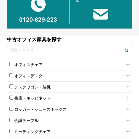
0120-829-223
中古オフィス家具を探す
オフィスチェア
肘付きチェア
オフィスデスク
肘無しチェア
片袖机
役員チェア
デスクワゴン・脇机
フリーアドレスデスク（ベンチデスク）
高級チェア（多機能チェア）
インワゴン2段
昇降デスク
オフィスチェアその他
書庫・キャビネット
インワゴン3段
オフィスデスクその他
ハイキャビネット
脇机
両袖机
ロッカー・シューズボックス
ローキャビネット
ワゴンその他
平机・平デスク
1人用ロッカー
両開きキャビネット
会議テーブル
2人用ロッカー
スチールキャビネット
ミーティングテーブル
3人用ロッカー
上下連結キャビネット
ミーティングチェア
スタッキングテーブル
4人用ロッカー
整理ケース（ペーパーケース）