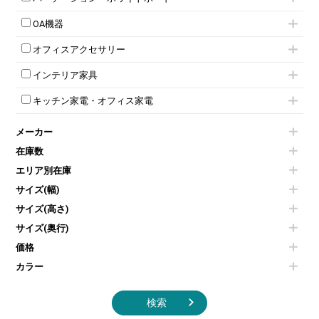
ローカウンター
応接テーブル
丸椅子
大型会議テーブル
シリンダー錠ロッカー
引き違い書庫
パーテーション
ラウンジカウンター
応接・役員家具その他
ハイチェア
会議テーブルW1200～
OA機器
ダイヤル錠ロッカー
ラテラル書庫
自立タイプパーテーション
受付カウンターその他
シェルチェア
会議テーブルW1500～
ボタン錠ロッカー
iPad
パーテーションその他
ミーティングチェアその他
オフィスアクセサリー
会議テーブルW1800～
ダイヤル錠ロッカー
電話機（ビジネスフォン）
脚付ホワイトボード
折りたたみ会議テーブル
シューズロッカー・下駄箱
チェア用台車
シュレッダー
壁掛けホワイトボード
インテリア家具
平行スタックテーブル
ワードローブ・クローゼット
演台・講演台・演説台
プロジェクター
スケジュールボード・行動予定表
ハイテーブル
ロッカーその他
モールドチェア
防音パネル
スクリーン
ホワイトボードその他
キッチン家電・オフィス家電
会議テーブルその他
ダイニングチェア
個室ブース
液晶モニター・ディスプレイ
電気ポッド
ダイニングテーブル
耐火金庫
プリンター・コピー機
メーカー
冷蔵庫・洗濯機
カウンターテーブル
コートハンガー・ポールハンガー
その他OA機器
空気清浄機・加湿器
センターテーブル・サイドテーブル
傘立て
在庫数
電子レンジ
カフェテーブル
食器棚・キッチンキャビネット
エリア別在庫
液晶テレビ・モニター類
ベンチ・スツール
カタログスタンド
エアコン
ソファ
サイズ(幅)
オフィスアクセサリーその他
照明機器
シェルフ
サイズ(高さ)
掃除機
ダストボックス（ゴミ箱）
サイズ(奥行)
季節家電
インテリア家具その他
その他キッチン家電・オフィス家電
価格
カラー
検索