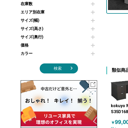
その他OA機器
空気清浄機・加湿器
在庫数
センターテーブル・サイドテーブル
傘立て
電子レンジ
カフェテーブル
食器棚・キッチンキャビネット
エリア別在庫
液晶テレビ・モニター類
ベンチ・スツール
カタログスタンド
サイズ(幅)
エアコン
ソファ
オフィスアクセサリーその他
照明機器
シェルフ
サイズ(高さ)
掃除機
ダストボックス（ゴミ箱）
サイズ(奥行)
季節家電
インテリア家具その他
その他キッチン家電・オフィス家電
価格
カラー
検索
類似商
kokuyo 
S35D168
KOKUYO
99,0
￥
オフィス