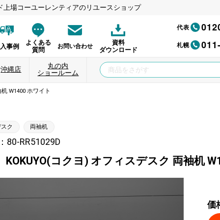
ド上場コーユーレンティアのリユースショップ
012
代表
011
よくある
資料
札幌
納入事例
お問い合わせ
質問
ダウンロード
丸の内
沖縄店
ショールーム
机 W1400 ホワイト
デスク
両袖机
0-RR51029D
KOKUYO(コクヨ) オフィスデスク 両袖机 W1
価