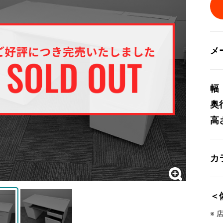
メ
幅
奥
高
カ
＜
※