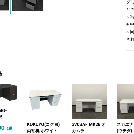
グ
だ
※
※
※
さ
品
MG-
5
(コクヨ)
KOKUYO(コクヨ)
3V0SAF MK28 オ
スカエナ
00
（税
デスク 両
両袖机 ホワイト
カムラ
(ウチダ)