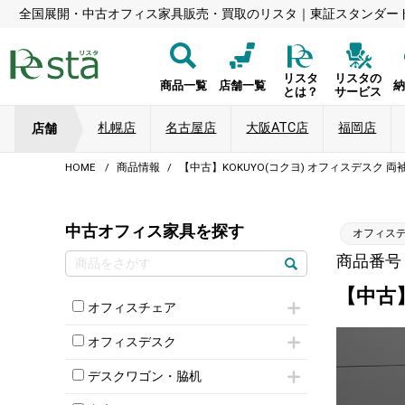
全国展開・中古オフィス家具販売・買取のリスタ｜東証スタンダー
リスタ
リスタの
商品一覧
店舗一覧
とは？
サービス
札幌店
名古屋店
大阪ATC店
福岡店
店舗
HOME
商品情報
【中古】KOKUYO(コクヨ) オフィスデスク 両袖
中古オフィス家具を探す
オフィス
商品番号：8
【中古】
オフィスチェア
肘付きチェア
オフィスデスク
肘無しチェア
片袖机
役員チェア
デスクワゴン・脇机
フリーアドレスデスク（ベンチデスク）
高級チェア（多機能チェア）
インワゴン2段