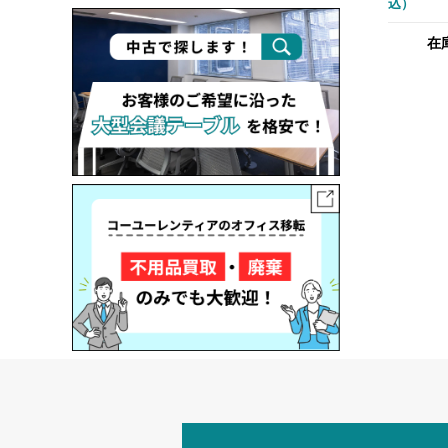
込）
袖机 木
ブラウン
在