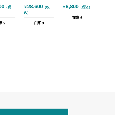
 ホワイト
両袖机 W1400 ニ
デスク W1200
00
28,600
8,800
￥
￥
（税
（税
（税込）
ューグレー
込）
6
在庫
2
3
庫
在庫