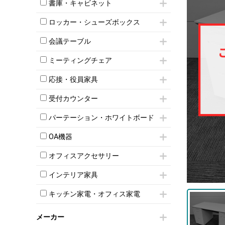
昇降デスク
オフィスチェアその他
書庫・キャビネット
インワゴン3段
オフィスデスクその他
ハイキャビネット
脇机
両袖机
ロッカー・シューズボックス
ローキャビネット
ワゴンその他
平机・平デスク
1人用ロッカー
両開きキャビネット
会議テーブル
2人用ロッカー
スチールキャビネット
ミーティングテーブル
3人用ロッカー
上下連結キャビネット
ミーティングチェア
スタッキングテーブル
4人用ロッカー
整理ケース（ペーパーケース）
キャスター付きミーティングチェア
ネスティングテーブル
5人用ロッカー
応接・役員家具
軽量ラック（スチールラック）
スタッキングミーティングチェア
幕板付テーブル
6人用ロッカー
メタルラック
応接セット
テーブル付きミーティングチェア
カウンターテーブル
受付カウンター
8人用ロッカー
収納家具その他
応接ソファ
ネスティングミーティングチェア
キャスター 付きテーブル
パーソナルロッカー
オープン書庫
ハイカウンター
応接チェア
折りたたみミーティングチェア
パーテーション・ホワイトボード
T字脚テーブル
多人数ロッカー
両開書庫
ローカウンター
応接テーブル
丸椅子
大型会議テーブル
シリンダー錠ロッカー
パーテーション
引き違い書庫
ラウンジカウンター
応接・役員家具その他
OA機器
ハイチェア
会議テーブルW1200～
ダイヤル錠ロッカー
自立タイプパーテーション
ラテラル書庫
受付カウンターその他
シェルチェア
会議テーブルW1500～
iPad
ボタン錠ロッカー
パーテーションその他
オフィスアクセサリー
ミーティングチェアその他
会議テーブルW1800～
電話機（ビジネスフォン）
ダイヤル錠ロッカー
脚付ホワイトボード
チェア用台車
折りたたみ会議テーブル
シュレッダー
シューズロッカー・下駄箱
壁掛けホワイトボード
インテリア家具
演台・講演台・演説台
平行スタックテーブル
プロジェクター
ワードローブ・クローゼット
スケジュールボード・行動予定表
モールドチェア
防音パネル
ハイテーブル
スクリーン
キッチン家電・オフィス家電
ロッカーその他
ホワイトボードその他
ダイニングチェア
個室ブース
会議テーブルその他
液晶モニター・ディスプレイ
電気ポッド
ダイニングテーブル
耐火金庫
プリンター・コピー機
メーカー
冷蔵庫・洗濯機
カウンターテーブル
コートハンガー・ポールハンガー