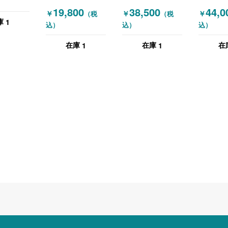
目（ダーク
(OKAMURA) 両袖
W1600
19,800
38,500
44,0
）
￥
￥
￥
（税
（税
机 W1600 ホワイ
1
庫
込）
込）
込）
ト
1
1
在庫
在庫
在