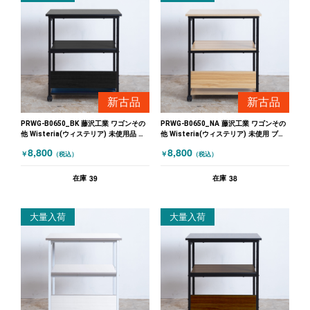
新古品
新古品
PRWG-B0650_BK 藤沢工業 ワゴンその
PRWG-B0650_NA 藤沢工業 ワゴンその
他 Wisteria(ウィステリア) 未使用品 ブ
他 Wisteria(ウィステリア) 未使用 ブラ
ラック
ック 木目（ナチュラル）
8,800
8,800
￥
￥
（税込）
（税込）
39
38
在庫
在庫
大量入荷
大量入荷