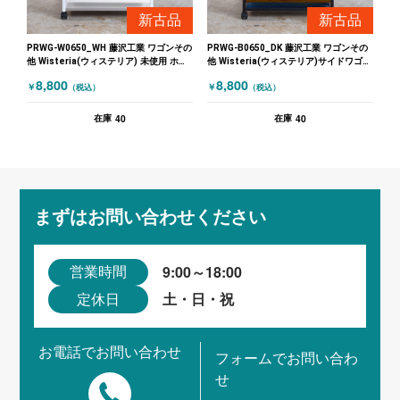
新古品
新古品
PRWG-W0650_WH 藤沢工業 ワゴンその
PRWG-B0650_DK 藤沢工業 ワゴンその
他 Wisteria(ウィステリア) 未使用 ホワ
他 Wisteria(ウィステリア)サイドワゴン
イト
未使用 ブラック 木目（ブラウン）
8,800
8,800
￥
￥
（税込）
（税込）
40
40
在庫
在庫
まずはお問い合わせください
9:00～18:00
営業時間
土・日・祝
定休日
お電話でお問い合わせ
フォームでお問い合わ
せ