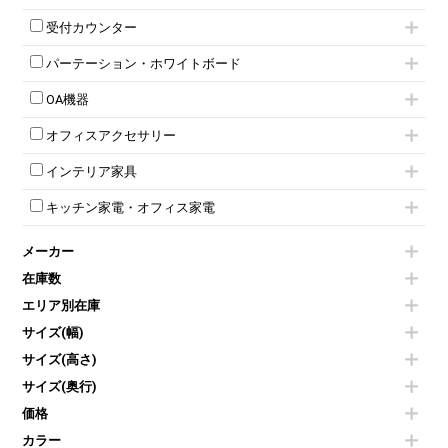
スタッキングミーティングチェア
幕板付テーブル
6人用ロッカー
メタルラック
応接セット
テーブル付きミーティングチェア
カウンターテーブル
8人用ロッカー
収納家具その他
受付カウンター
応接ソファ
ネスティングミーティングチェア
キャスター 付きテーブル
パーソナルロッカー
オープン書庫
ハイカウンター
応接チェア
折りたたみミーティングチェア
T字脚テーブル
多人数ロッカー
パーテーション・ホワイトボード
両開書庫
ローカウンター
応接テーブル
丸椅子
大型会議テーブル
シリンダー錠ロッカー
引き違い書庫
パーテーション
ラウンジカウンター
応接・役員家具その他
ハイチェア
会議テーブルW1200～
OA機器
ダイヤル錠ロッカー
ラテラル書庫
自立タイプパーテーション
受付カウンターその他
シェルチェア
会議テーブルW1500～
ボタン錠ロッカー
iPad
パーテーションその他
ミーティングチェアその他
オフィスアクセサリー
会議テーブルW1800～
ダイヤル錠ロッカー
電話機（ビジネスフォン）
脚付ホワイトボード
折りたたみ会議テーブル
シューズロッカー・下駄箱
チェア用台車
シュレッダー
壁掛けホワイトボード
インテリア家具
平行スタックテーブル
ワードローブ・クローゼット
演台・講演台・演説台
プロジェクター
スケジュールボード・行動予定表
ハイテーブル
ロッカーその他
モールドチェア
防音パネル
スクリーン
ホワイトボードその他
キッチン家電・オフィス家電
会議テーブルその他
ダイニングチェア
個室ブース
液晶モニター・ディスプレイ
電気ポッド
ダイニングテーブル
耐火金庫
プリンター・コピー機
メーカー
冷蔵庫・洗濯機
カウンターテーブル
コートハンガー・ポールハンガー
その他OA機器
空気清浄機・加湿器
センターテーブル・サイドテーブル
傘立て
在庫数
電子レンジ
カフェテーブル
食器棚・キッチンキャビネット
エリア別在庫
液晶テレビ・モニター類
ベンチ・スツール
カタログスタンド
エアコン
ソファ
サイズ(幅)
オフィスアクセサリーその他
照明機器
シェルフ
サイズ(高さ)
掃除機
ダストボックス（ゴミ箱）
サイズ(奥行)
季節家電
インテリア家具その他
その他キッチン家電・オフィス家電
価格
カラー