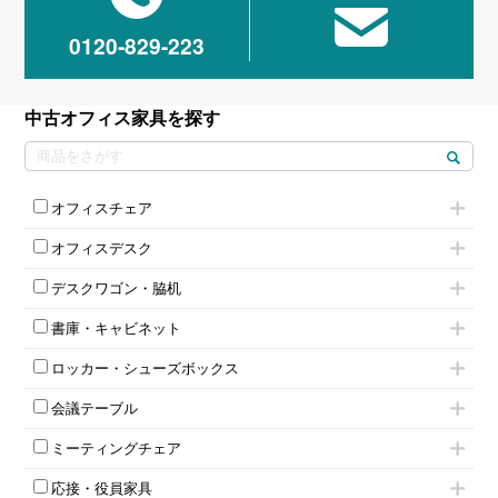
0120-829-223
中古オフィス家具を探す
オフィスチェア
肘付きチェア
オフィスデスク
肘無しチェア
片袖机
役員チェア
デスクワゴン・脇机
フリーアドレスデスク（ベンチデスク）
高級チェア（多機能チェア）
インワゴン2段
昇降デスク
オフィスチェアその他
書庫・キャビネット
インワゴン3段
オフィスデスクその他
ハイキャビネット
脇机
両袖机
ロッカー・シューズボックス
ローキャビネット
ワゴンその他
平机・平デスク
1人用ロッカー
両開きキャビネット
会議テーブル
2人用ロッカー
スチールキャビネット
ミーティングテーブル
3人用ロッカー
上下連結キャビネット
ミーティングチェア
スタッキングテーブル
4人用ロッカー
整理ケース（ペーパーケース）
キャスター付きミーティングチェア
ネスティングテーブル
5人用ロッカー
軽量ラック（スチールラック）
応接・役員家具