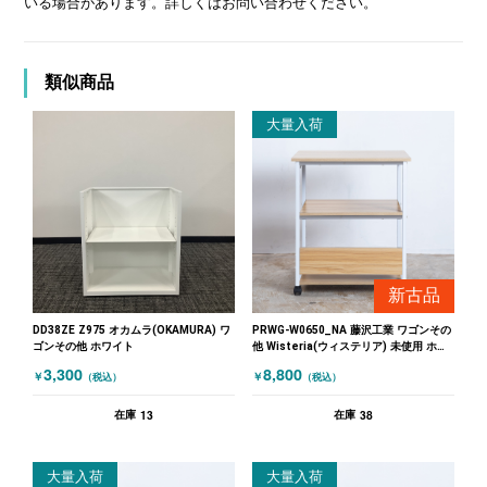
いる場合があります。詳しくはお問い合わせください。
類似商品
大量入荷
新古品
DD38ZE Z975 オカムラ(OKAMURA) ワ
PRWG-W0650_NA 藤沢工業 ワゴンその
ゴンその他 ホワイト
他 Wisteria(ウィステリア) 未使用 ホワ
イト 木目（ナチュラル）
3,300
8,800
￥
￥
（税込）
（税込）
13
38
在庫
在庫
大量入荷
大量入荷