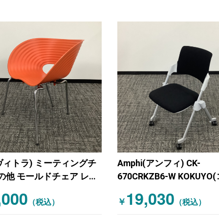
a(ヴィトラ) ミーティングチ
Amphi(アンフィ) CK-
の他 モールドチェア レッ
670CRKZB6-W KOKUYO
キャスター付きミーティ
,000
19,030
￥
（税込）
ェア ブラック
（税込）