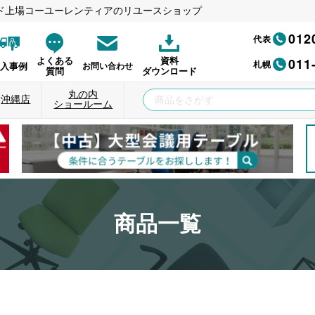
ド上場コーユーレンティアのリユースショップ
012
代表
011
よくある
資料
札幌
納入事例
お問い合わせ
質問
ダウンロード
丸の内
沖縄店
ショールーム
商品一覧