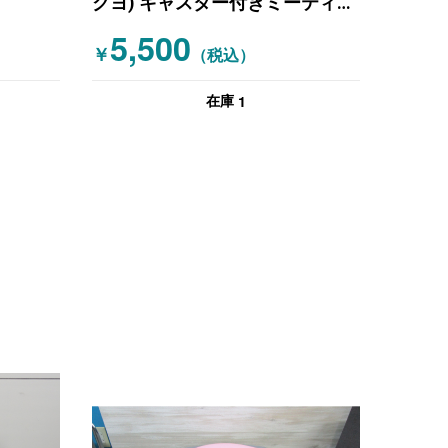
クヨ) キャスター付きミーティン
グチェア スタッキングミーティ
5,500
￥
ングチェア ブルー
（税込）
1
在庫