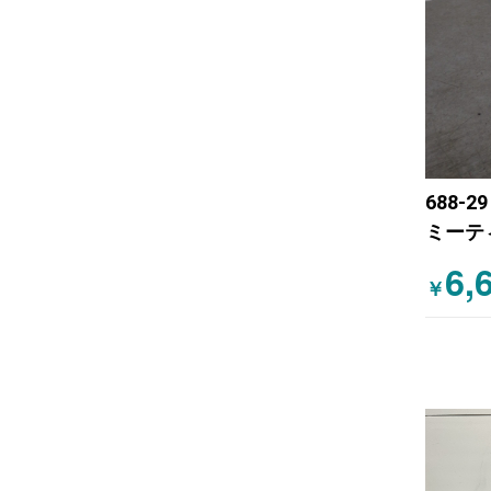
688-
ミーテ
6,
￥