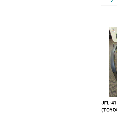
JFL-
(TOY
アその