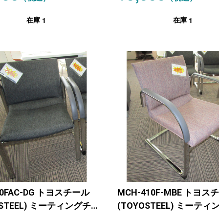
1
1
在庫
在庫
410FAC-DG トヨスチール
MCH-410F-MBE トヨス
OSTEEL) ミーティングチェ
(TOYOSTEEL) ミーテ
他 グレー
アその他 ピンク