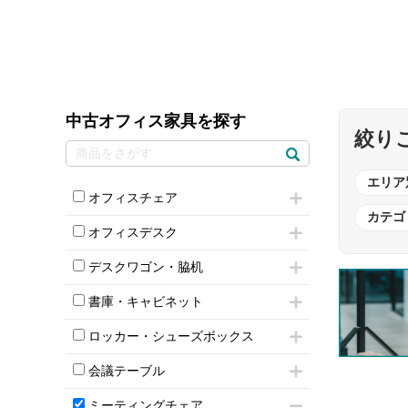
中古オフィス家具を探す
絞り
エリア
オフィスチェア
カテゴ
肘付きチェア
オフィスデスク
肘無しチェア
片袖机
役員チェア
デスクワゴン・脇机
フリーアドレスデスク（ベンチデスク）
高級チェア（多機能チェア）
インワゴン2段
昇降デスク
オフィスチェアその他
書庫・キャビネット
インワゴン3段
オフィスデスクその他
ハイキャビネット
脇机
両袖机
ロッカー・シューズボックス
ローキャビネット
ワゴンその他
平机・平デスク
1人用ロッカー
両開きキャビネット
会議テーブル
2人用ロッカー
スチールキャビネット
ミーティングテーブル
3人用ロッカー
上下連結キャビネット
ミーティングチェア