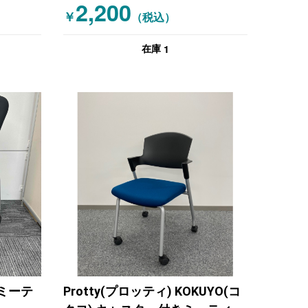
2,200
￥
（税込）
1
在庫
きミーテ
Protty(プロッティ) KOKUYO(コ