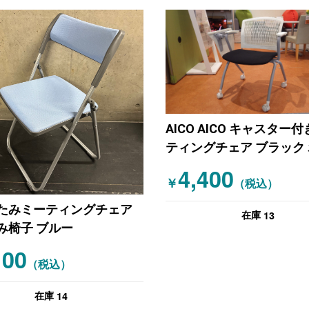
AICO AICO キャスター
ティングチェア ブラック
ト
4,400
￥
（税込）
たみミーティングチェア
13
在庫
み椅子 ブルー
100
（税込）
14
在庫