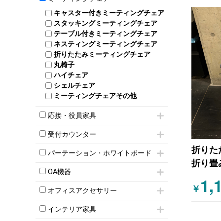
スタッキングテーブル
4人用ロッカー
整理ケース（ペーパーケース）
キャスター付きミーティングチェア
ネスティングテーブル
5人用ロッカー
軽量ラック（スチールラック）
スタッキングミーティングチェア
幕板付テーブル
6人用ロッカー
メタルラック
テーブル付きミーティングチェア
カウンターテーブル
8人用ロッカー
収納家具その他
ネスティングミーティングチェア
キャスター 付きテーブル
パーソナルロッカー
オープン書庫
折りたたみミーティングチェア
T字脚テーブル
多人数ロッカー
両開書庫
丸椅子
大型会議テーブル
シリンダー錠ロッカー
引き違い書庫
ハイチェア
会議テーブルW1200～
ダイヤル錠ロッカー
ラテラル書庫
シェルチェア
会議テーブルW1500～
ボタン錠ロッカー
ミーティングチェアその他
会議テーブルW1800～
ダイヤル錠ロッカー
折りたたみ会議テーブル
シューズロッカー・下駄箱
応接・役員家具
平行スタックテーブル
ワードローブ・クローゼット
ハイテーブル
応接セット
ロッカーその他
受付カウンター
会議テーブルその他
応接ソファ
折りた
ハイカウンター
応接チェア
パーテーション・ホワイトボード
ローカウンター
応接テーブル
折り畳
パーテーション
ラウンジカウンター
応接・役員家具その他
OA機器
自立タイプパーテーション
1,
受付カウンターその他
iPad
￥
パーテーションその他
オフィスアクセサリー
電話機（ビジネスフォン）
脚付ホワイトボード
チェア用台車
シュレッダー
壁掛けホワイトボード
インテリア家具
演台・講演台・演説台
プロジェクター
スケジュールボード・行動予定表