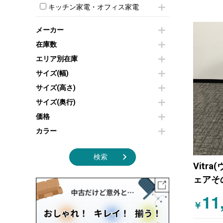
モールドチェア
防音パネル
スクリーン
キッチン家電・オフィス家電
ホワイトボードその他
ダイニングチェア
個室ブース
液晶モニター・ディスプレイ
電気ポッド
ダイニングテーブル
耐火金庫
プリンター・コピー機
メーカー
冷蔵庫・洗濯機
カウンターテーブル
コートハンガー・ポールハンガー
その他OA機器
空気清浄機・加湿器
在庫数
センターテーブル・サイドテーブル
傘立て
電子レンジ
カフェテーブル
食器棚・キッチンキャビネット
エリア別在庫
液晶テレビ・モニター類
ベンチ・スツール
カタログスタンド
サイズ(幅)
エアコン
ソファ
オフィスアクセサリーその他
照明機器
シェルフ
サイズ(高さ)
掃除機
ダストボックス（ゴミ箱）
サイズ(奥行)
季節家電
インテリア家具その他
その他キッチン家電・オフィス家電
価格
カラー
検索
Vitr
ェアそ
ド
11
￥