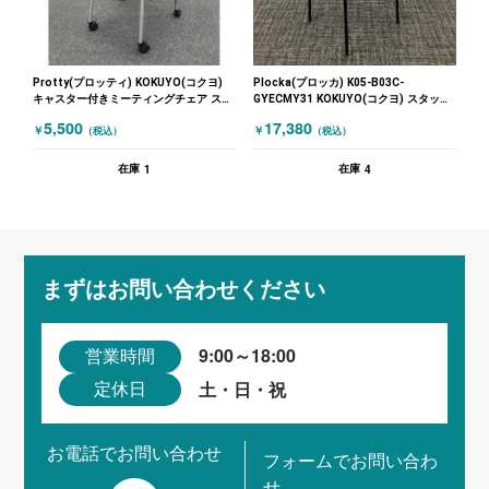
Protty(プロッティ) KOKUYO(コクヨ)
Plocka(プロッカ) K05-B03C-
キャスター付きミーティングチェア スタ
GYECMY31 KOKUYO(コクヨ) スタッキ
ッキングミーティングチェア ブルー
ングミーティングチェア ダイニングチェ
5,500
17,380
￥
￥
（税込）
（税込）
ア グレー
1
4
在庫
在庫
まずはお問い合わせください
9:00～18:00
営業時間
土・日・祝
定休日
お電話でお問い合わせ
フォームでお問い合わ
せ