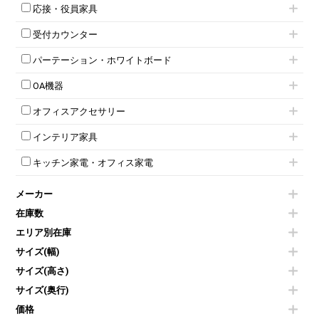
キャスター付きミーティングチェア
ネスティングテーブル
5人用ロッカー
軽量ラック（スチールラック）
応接・役員家具
スタッキングミーティングチェア
幕板付テーブル
6人用ロッカー
メタルラック
応接セット
テーブル付きミーティングチェア
カウンターテーブル
8人用ロッカー
収納家具その他
受付カウンター
応接ソファ
ネスティングミーティングチェア
キャスター 付きテーブル
パーソナルロッカー
オープン書庫
ハイカウンター
応接チェア
折りたたみミーティングチェア
T字脚テーブル
多人数ロッカー
パーテーション・ホワイトボード
両開書庫
ローカウンター
応接テーブル
丸椅子
大型会議テーブル
シリンダー錠ロッカー
引き違い書庫
パーテーション
ラウンジカウンター
応接・役員家具その他
ハイチェア
会議テーブルW1200～
OA機器
ダイヤル錠ロッカー
ラテラル書庫
自立タイプパーテーション
受付カウンターその他
シェルチェア
会議テーブルW1500～
ボタン錠ロッカー
iPad
パーテーションその他
ミーティングチェアその他
オフィスアクセサリー
会議テーブルW1800～
ダイヤル錠ロッカー
電話機（ビジネスフォン）
脚付ホワイトボード
折りたたみ会議テーブル
シューズロッカー・下駄箱
チェア用台車
シュレッダー
壁掛けホワイトボード
インテリア家具
平行スタックテーブル
ワードローブ・クローゼット
演台・講演台・演説台
プロジェクター
スケジュールボード・行動予定表
ハイテーブル
ロッカーその他
モールドチェア
防音パネル
スクリーン
ホワイトボードその他
キッチン家電・オフィス家電
会議テーブルその他
ダイニングチェア
個室ブース
液晶モニター・ディスプレイ
電気ポッド
ダイニングテーブル
耐火金庫
プリンター・コピー機
メーカー
冷蔵庫・洗濯機
カウンターテーブル
コートハンガー・ポールハンガー
その他OA機器
空気清浄機・加湿器
センターテーブル・サイドテーブル
傘立て
在庫数
電子レンジ
カフェテーブル
食器棚・キッチンキャビネット
エリア別在庫
液晶テレビ・モニター類
ベンチ・スツール
カタログスタンド
エアコン
ソファ
サイズ(幅)
オフィスアクセサリーその他
照明機器
シェルフ
サイズ(高さ)
掃除機
ダストボックス（ゴミ箱）
サイズ(奥行)
季節家電
インテリア家具その他
その他キッチン家電・オフィス家電
価格