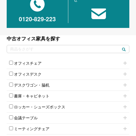
0120-829-223
中古オフィス家具を探す
オフィスチェア
肘付きチェア
オフィスデスク
肘無しチェア
片袖机
役員チェア
デスクワゴン・脇机
フリーアドレスデスク（ベンチデスク）
高級チェア（多機能チェア）
インワゴン2段
昇降デスク
オフィスチェアその他
書庫・キャビネット
インワゴン3段
オフィスデスクその他
ハイキャビネット
脇机
両袖机
ロッカー・シューズボックス
ローキャビネット
ワゴンその他
平机・平デスク
1人用ロッカー
両開きキャビネット
会議テーブル
2人用ロッカー
スチールキャビネット
ミーティングテーブル
3人用ロッカー
上下連結キャビネット
ミーティングチェア
スタッキングテーブル
4人用ロッカー
整理ケース（ペーパーケース）